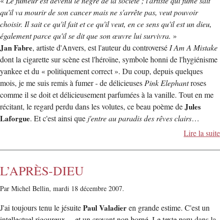
«
Le fumeur est devenu le nègre de la société ; l'artiste qui fume sait
qu'il va mourir de son cancer mais ne s'arrête pas, veut pouvoir
choisir. Il sait ce qu'il fait et ce qu'il veut, en ce sens qu'il est un dieu,
également parce qu'il se dit que son œuvre lui survivra.
»
Jan Fabre
, artiste d'Anvers, est l'auteur du controversé
I Am A Mistake
dont la cigarette sur scène est l'héroïne, symbole honni de l'hygiénisme
yankee et du « politiquement correct ». Du coup, depuis quelques
mois, je me suis remis à fumer - de délicieuses
Pink Elephant
roses
comme il se doit et délicieusement parfumées à la vanille. Tout en me
récitant, le regard perdu dans les volutes, ce beau poème de
Jules
Laforgue
. Et c'est ainsi que
j'entre au paradis des rêves clairs
…
Lire la suite
L’APRÈS-DIEU
Par Michel Bellin,
mardi 18 décembre 2007.
J'ai toujours tenu le jésuite
Paul Valadier
en grande estime. C'est un
intellectuel rigoureux… et un croyant non borné. Le texte paru dans la