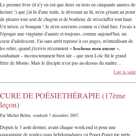
Le premier livre (il n'y en eut que deux ou trois en cinquante années de
lecture !) que j'ai lu d'une traite, le dévorant au lit, m'en grisant au point
de pleurer tout seul de chagrin et de bonheur, de m'esclaffer tout haut.
Un trésor, ce bouquin ! Je m'en souviens comme si c'était hier. J'avais à
l'époque une vingtaine d'année et toujours, comme aujourd'hui, un
cœur d'adolescent. J'ai sans arrêt repensé à ces pages, m'interdisant de
les relire, quand j'écrivis récemment «
Ieschoua mon amour
»,
souhaitant – inconsciemment bien sûr – que mon Loïc fût le grand
frère de Momo. Mais le disciple n'est pas au-dessus du maître…
Lire la suite
CURE DE POÉSIETHÉRAPIE (17ème
leçon)
Par Michel Bellin,
vendredi 7 décembre 2007.
Depuis le 3 août dernier, avant chaque week-end et pour une
quarantaine de rendez-vous hebdomadaires (si Pouet-Pouet me prête