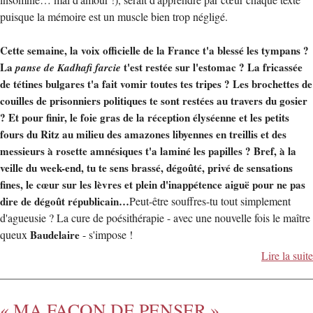
insomnie… mal d'amour !), serait d'apprendre par cœur chaque texte
puisque la mémoire est un muscle bien trop négligé.
Cette semaine, la voix officielle de la France t'a blessé les tympans ?
La
t'est restée sur l'estomac ? La fricassée
panse de Kadhafi farcie
de tétines bulgares t'a fait vomir toutes tes tripes ? Les brochettes de
couilles de prisonniers politiques te sont restées au travers du gosier
? Et pour finir, le foie gras de la réception élyséenne et les petits
fours du Ritz au milieu des amazones libyennes en treillis et des
messieurs à rosette amnésiques t'a laminé les papilles ? Bref, à la
veille du week-end, tu te sens brassé, dégoûté, privé de sensations
fines, le cœur sur les lèvres et plein d'inappétence aiguë pour ne pas
dire de dégoût républicain…
Peut-être souffres-tu tout simplement
d'agueusie ? La cure de poésithérapie - avec une nouvelle fois le maître
queux
Baudelaire
- s'impose !
Lire la suite
« MA FAÇON DE PENSER »