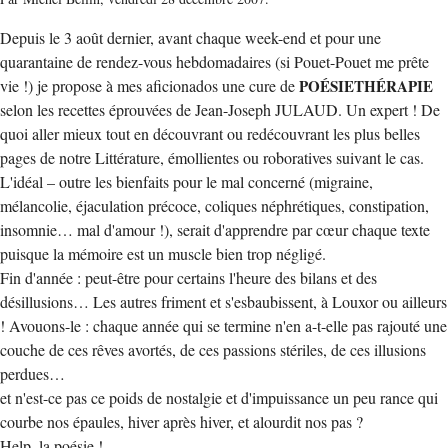
Depuis le 3 août dernier, avant chaque week-end et pour une
quarantaine de rendez-vous hebdomadaires (si Pouet-Pouet me prête
vie !) je propose à mes aficionados une cure de
POÉSIETHÉRAPIE
selon les recettes éprouvées de Jean-Joseph JULAUD. Un expert ! De
quoi aller mieux tout en découvrant ou redécouvrant les plus belles
pages de notre Littérature, émollientes ou roboratives suivant le cas.
L'idéal – outre les bienfaits pour le mal concerné (migraine,
mélancolie, éjaculation précoce, coliques néphrétiques, constipation,
insomnie… mal d'amour !), serait d'apprendre par cœur chaque texte
puisque la mémoire est un muscle bien trop négligé.
Fin d'année : peut-être pour certains l'heure des bilans et des
désillusions… Les autres friment et s'esbaubissent, à Louxor ou ailleurs
! Avouons-le : chaque année qui se termine n'en a-t-elle pas rajouté une
couche de ces rêves avortés, de ces passions stériles, de ces illusions
perdues…
et n'est-ce pas ce poids de nostalgie et d'impuissance un peu rance qui
courbe nos épaules, hiver après hiver, et alourdit nos pas ?
Help, la poésie !