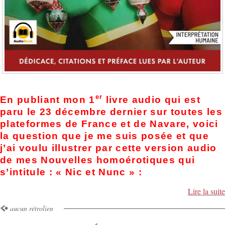
er
En publiant mon 1
livre audio qui est
paru le 23 décembre dernier sur toutes les
plateformes de France et de Navare, voici
la question que je me suis posée et que
j’ai voulu illustrer par cette version audio
de mes Nouvelles homoérotiques qui
s’intitule : « Nic et Nunc » :
Lire la suite
aucun rétrolien