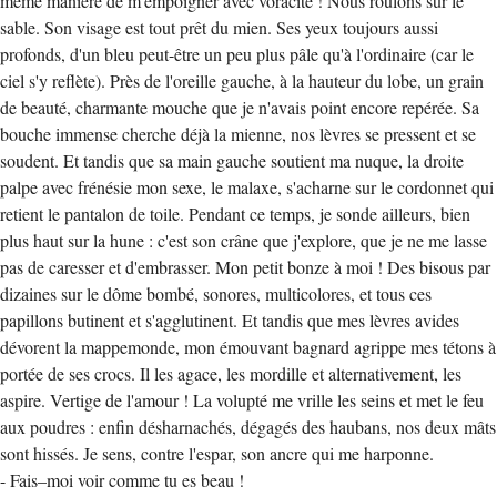
même manière de m'empoigner avec voracité ! Nous roulons sur le
sable. Son visage est tout prêt du mien. Ses yeux toujours aussi
profonds, d'un bleu peut-être un peu plus pâle qu'à l'ordinaire (car le
ciel s'y reflète). Près de l'oreille gauche, à la hauteur du lobe, un grain
de beauté, charmante mouche que je n'avais point encore repérée. Sa
bouche immense cherche déjà la mienne, nos lèvres se pressent et se
soudent. Et tandis que sa main gauche soutient ma nuque, la droite
palpe avec frénésie mon sexe, le malaxe, s'acharne sur le cordonnet qui
retient le pantalon de toile. Pendant ce temps, je sonde ailleurs, bien
plus haut sur la hune : c'est son crâne que j'explore, que je ne me lasse
pas de caresser et d'embrasser. Mon petit bonze à moi ! Des bisous par
dizaines sur le dôme bombé, sonores, multicolores, et tous ces
papillons butinent et s'agglutinent. Et tandis que mes lèvres avides
dévorent la mappemonde, mon émouvant bagnard agrippe mes tétons à
portée de ses crocs. Il les agace, les mordille et alternativement, les
aspire. Vertige de l'amour ! La volupté me vrille les seins et met le feu
aux poudres : enfin désharnachés, dégagés des haubans, nos deux mâts
sont hissés. Je sens, contre l'espar, son ancre qui me harponne.
- Fais–moi voir comme tu es beau !