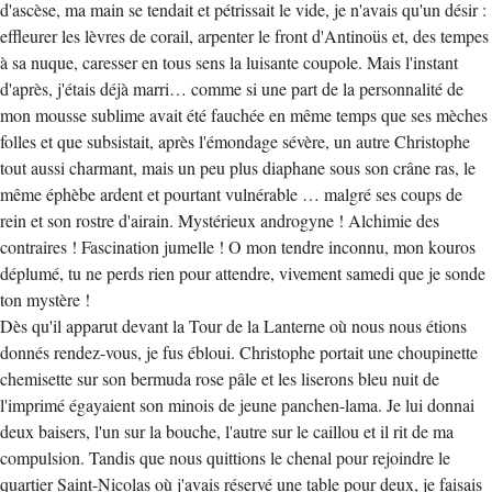
d'ascèse, ma main se tendait et pétrissait le vide, je n'avais qu'un désir :
effleurer les lèvres de corail, arpenter le front d'Antinoüs et, des tempes
à sa nuque, caresser en tous sens la luisante coupole. Mais l'instant
d'après, j'étais déjà marri… comme si une part de la personnalité de
mon mousse sublime avait été fauchée en même temps que ses mèches
folles et que subsistait, après l'émondage sévère, un autre Christophe
tout aussi charmant, mais un peu plus diaphane sous son crâne ras, le
même éphèbe ardent et pourtant vulnérable … malgré ses coups de
rein et son rostre d'airain. Mystérieux androgyne ! Alchimie des
contraires ! Fascination jumelle ! O mon tendre inconnu, mon kouros
déplumé, tu ne perds rien pour attendre, vivement samedi que je sonde
ton mystère !
Dès qu'il apparut devant la Tour de la Lanterne où nous nous étions
donnés rendez-vous, je fus ébloui. Christophe portait une choupinette
chemisette sur son bermuda rose pâle et les liserons bleu nuit de
l'imprimé égayaient son minois de jeune panchen-lama. Je lui donnai
deux baisers, l'un sur la bouche, l'autre sur le caillou et il rit de ma
compulsion. Tandis que nous quittions le chenal pour rejoindre le
quartier Saint-Nicolas où j'avais réservé une table pour deux, je faisais