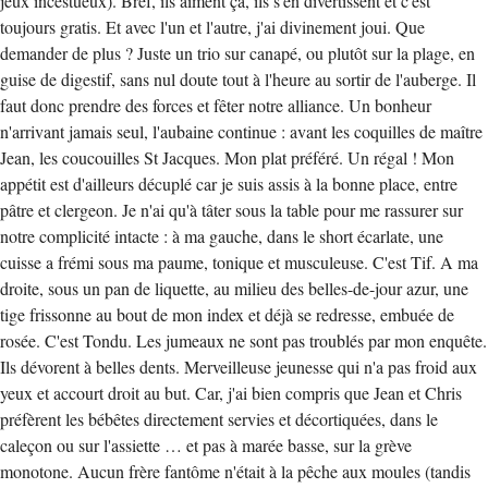
jeux incestueux). Bref, ils aiment ça, ils s'en divertissent et c'est
toujours gratis. Et avec l'un et l'autre, j'ai divinement joui. Que
demander de plus ? Juste un trio sur canapé, ou plutôt sur la plage, en
guise de digestif, sans nul doute tout à l'heure au sortir de l'auberge. Il
faut donc prendre des forces et fêter notre alliance. Un bonheur
n'arrivant jamais seul, l'aubaine continue : avant les coquilles de maître
Jean, les coucouilles St Jacques. Mon plat préféré. Un régal ! Mon
appétit est d'ailleurs décuplé car je suis assis à la bonne place, entre
pâtre et clergeon. Je n'ai qu'à tâter sous la table pour me rassurer sur
notre complicité intacte : à ma gauche, dans le short écarlate, une
cuisse a frémi sous ma paume, tonique et musculeuse. C'est Tif. A ma
droite, sous un pan de liquette, au milieu des belles-de-jour azur, une
tige frissonne au bout de mon index et déjà se redresse, embuée de
rosée. C'est Tondu. Les jumeaux ne sont pas troublés par mon enquête.
Ils dévorent à belles dents. Merveilleuse jeunesse qui n'a pas froid aux
yeux et accourt droit au but. Car, j'ai bien compris que Jean et Chris
préfèrent les bébêtes directement servies et décortiquées, dans le
caleçon ou sur l'assiette … et pas à marée basse, sur la grève
monotone. Aucun frère fantôme n'était à la pêche aux moules (tandis