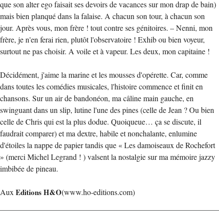
que son alter ego faisait ses devoirs de vacances sur mon drap de bain)
mais bien planqué dans la falaise. A chacun son tour, à chacun son
jour. Après vous, mon frère ! tout contre ses génitoires. – Nenni, mon
frère, je n'en ferai rien, plutôt l'observatoire ! Exhib ou bien voyeur,
surtout ne pas choisir. A voile et à vapeur. Les deux, mon capitaine !
Décidément, j'aime la marine et les mousses d'opérette. Car, comme
dans toutes les comédies musicales, l'histoire commence et finit en
chansons. Sur un air de bandonéon, ma câline main gauche, en
swinguant dans un slip, lutine l'une des pines (celle de Jean ? Ou bien
celle de Chris qui est la plus dodue. Quoiqueue… ça se discute, il
faudrait comparer) et ma dextre, habile et nonchalante, enlumine
d'étoiles la nappe de papier tandis que « Les damoiseaux de Rochefort
» (merci Michel Legrand ! ) valsent la nostalgie sur ma mémoire jazzy
imbibée de pineau.
Aux
Editions H&O
(www.ho-editions.com)