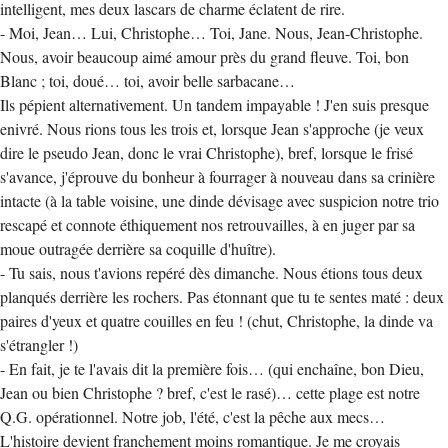
intelligent, mes deux lascars de charme éclatent de rire.
- Moi, Jean… Lui, Christophe… Toi, Jane. Nous, Jean-Christophe.
Nous, avoir beaucoup aimé amour près du grand fleuve. Toi, bon
Blanc ; toi, doué… toi, avoir belle sarbacane…
Ils pépient alternativement. Un tandem impayable ! J'en suis presque
enivré. Nous rions tous les trois et, lorsque Jean s'approche (je veux
dire le pseudo Jean, donc le vrai Christophe), bref, lorsque le frisé
s'avance, j'éprouve du bonheur à fourrager à nouveau dans sa crinière
intacte (à la table voisine, une dinde dévisage avec suspicion notre trio
rescapé et connote éthiquement nos retrouvailles, à en juger par sa
moue outragée derrière sa coquille d'huître).
- Tu sais, nous t'avions repéré dès dimanche. Nous étions tous deux
planqués derrière les rochers. Pas étonnant que tu te sentes maté : deux
paires d'yeux et quatre couilles en feu ! (chut, Christophe, la dinde va
s'étrangler !)
- En fait, je te l'avais dit la première fois… (qui enchaîne, bon Dieu,
Jean ou bien Christophe ? bref, c'est le rasé)… cette plage est notre
Q.G. opérationnel. Notre job, l'été, c'est la pêche aux mecs…
L'histoire devient franchement moins romantique. Je me croyais