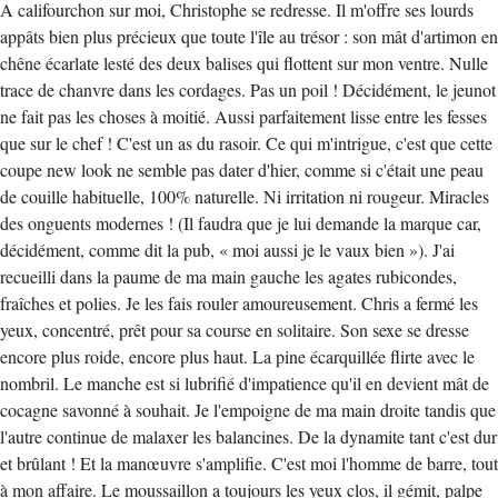
A califourchon sur moi, Christophe se redresse. Il m'offre ses lourds
appâts bien plus précieux que toute l'île au trésor : son mât d'artimon en
chêne écarlate lesté des deux balises qui flottent sur mon ventre. Nulle
trace de chanvre dans les cordages. Pas un poil ! Décidément, le jeunot
ne fait pas les choses à moitié. Aussi parfaitement lisse entre les fesses
que sur le chef ! C'est un as du rasoir. Ce qui m'intrigue, c'est que cette
coupe new look ne semble pas dater d'hier, comme si c'était une peau
de couille habituelle, 100% naturelle. Ni irritation ni rougeur. Miracles
des onguents modernes ! (Il faudra que je lui demande la marque car,
décidément, comme dit la pub, « moi aussi je le vaux bien »). J'ai
recueilli dans la paume de ma main gauche les agates rubicondes,
fraîches et polies. Je les fais rouler amoureusement. Chris a fermé les
yeux, concentré, prêt pour sa course en solitaire. Son sexe se dresse
encore plus roide, encore plus haut. La pine écarquillée flirte avec le
nombril. Le manche est si lubrifié d'impatience qu'il en devient mât de
cocagne savonné à souhait. Je l'empoigne de ma main droite tandis que
l'autre continue de malaxer les balancines. De la dynamite tant c'est dur
et brûlant ! Et la manœuvre s'amplifie. C'est moi l'homme de barre, tout
à mon affaire. Le moussaillon a toujours les yeux clos, il gémit, palpe