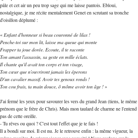
pâle et cet air un peu trop sage qui me laisse pantois. Ebloui,
nostalgique, je me récite mentalement Genet en scrutant sa tronche
d'oisillon déplumé :
«
Enfant d'honneur si beau couronné de lilas !
Penche-toi sur mon lit, laisse ma queue qui monte
Frapper ta joue dorée. Ecoute, il te raconte
Ton amant l'assassin, sa geste en mille éclats.
Il chante qu'il avait ton corps et ton visage,
Ton cœur que n'ouvriront jamais les éperons
D'un cavalier massif. Avoir tes genoux ronds !
Ton cou frais, ta main douce, ô môme avoir ton âge !
»
J'ai fermé les yeux pour savourer les vers du grand Jean (tiens, le même
prénom que le frère de Chris). Mais mon taulard de charme ne l'entend
pas de cette oreille.
- Tu rêves ou quoi ? C'est tout l'effet que je te fais !
Il a bondi sur moi. Il est nu. Je le retrouve enfin : la même vigueur, la