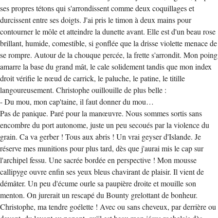
ses propres tétons qui s'arrondissent comme deux coquillages et
durcissent entre ses doigts. J'ai pris le timon à deux mains pour
contourner le môle et atteindre la dunette avant. Elle est d'un beau rose
brillant, humide, comestible, si gonflée que la drisse violette menace de
se rompre. Autour de la chouque percée, la frette s'arrondit. Mon poing
amarre la base du grand mât, le cale solidement tandis que mon index
droit vérifie le nœud de carrick, le paluche, le patine, le titille
langoureusement. Christophe ouillouille de plus belle :
- Du mou, mon cap'taine, il faut donner du mou…
Pas de panique. Paré pour la manœuvre. Nous sommes sortis sans
encombre du port autonome, juste un peu secoués par la violence du
grain. Ca va gerber ! Tous aux abris ! Un vrai geyser d'Islande. Je
réserve mes munitions pour plus tard, dès que j'aurai mis le cap sur
l'archipel fessu. Une sacrée bordée en perspective ! Mon mousse
callipyge ouvre enfin ses yeux bleus chavirant de plaisir. Il vient de
démâter. Un peu d'écume ourle sa paupière droite et mouille son
menton. On jurerait un rescapé du Bounty grelottant de bonheur.
Christophe, ma tendre goélette ! Avec ou sans cheveux, par derrière ou