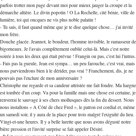
parfois trotter mon page devant moi pour mieux jauger la croupe et la
démarche altière. Le divin popotin ! O La Rochelle, cité bénie, ville de
lumière, toi qui oncques ne vis plus noble palatin !
- Tu sais, il faut quand même que je te dise quelque chose… j'ai invité
mon frère.
Douche glacée. Jeannot, le boudeur, l'homme invisible, le ramasseur de
bigorneaux. Je l'avais complètement oublié celui-là. Mais c'est notre
soirée à tous les deux qui était prévue ! Frangin ou pas, c'est lui l'intrus.
- Fais pas la gueule, Jean est sympa… un peu farouche, c'est vrai, mais
nous parviendrons bien à le dérider, pas vrai ? Franchement, dis, je ne
pouvais pas l'exclure de mon anniversaire ?
Christophe me regarde et sa candeur attristée me fait fondre. Ma hargne
est tombée d'un coup. Va pour la famille mais une chose est certaine, je
renverrai le sauvage à ses chers mollusques dès la fin du dessert. Nous
nous installons « A Côté de chez Fred », le patron est cordial et, même
un samedi soir, il y aura de la place pour trois malgré l'exiguïté du lieu.
Vingt-et-une heures. Il y a belle lurette que nous avons dégusté notre
bière pression et l'invité surprise se fait appeler Désiré.