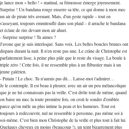
je lance mon « hello ! » matinal, sa frimousse émerge joyeusement.
Surprise ! Un bandana rouge enserre sa tête, ce qui donne à mon mec
un air de pirate très avenant. Mais, d'un geste rapide – tout en
s'asseyant, toujours emmitouflé dans son plaid – il arrache le bandana
et éclate de rire devant mon air ahuri.
- Surprise surprise ! Tu aimes ?
J'avoue que je suis interloqué. Sans voix. Les belles boucles brunes ont
disparu durant la nuit. Il n'en reste pas une. Le crâne de Christophe est
parfaitement lisse, à peine plus pâle que le reste du visage. La boule à
triple zéro ! Cette fois, il ne ressemble plus à un flibustier mais à un
jeune galérien.
- Putain ! Le choc. Tu n'aurais pas dû… Laisse-moi t'admirer…
Je le contemple. Il est beau à pleurer, avec un air un peu mélancolique
que je ne lui connaissais pas la veille. C'est drôle tout de même, quand
on baise un mec la toute première fois, on croit le sonder d'emblée
parce qu'on mêle au plus intime la peau et les humeurs. Tout est
toujours à redécouvrir, nul ne ressemble à personne, pas même soi à
soi-même. C'est bien mon Christophe de la veille et plus tout à fait lui.
Quelques cheveux en moins (beaucoup !), un teint bizarrement plus