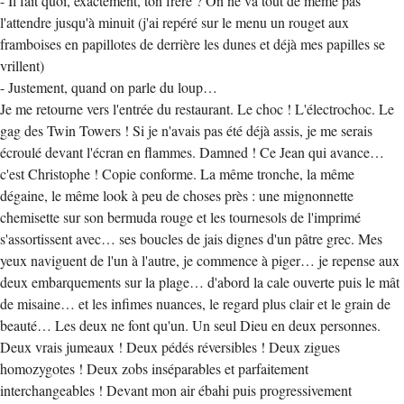
- Il fait quoi, exactement, ton frère ? On ne va tout de même pas
l'attendre jusqu'à minuit (j'ai repéré sur le menu un rouget aux
framboises en papillotes de derrière les dunes et déjà mes papilles se
vrillent)
- Justement, quand on parle du loup…
Je me retourne vers l'entrée du restaurant. Le choc ! L'électrochoc. Le
gag des Twin Towers ! Si je n'avais pas été déjà assis, je me serais
écroulé devant l'écran en flammes. Damned ! Ce Jean qui avance…
c'est Christophe ! Copie conforme. La même tronche, la même
dégaine, le même look à peu de choses près : une mignonnette
chemisette sur son bermuda rouge et les tournesols de l'imprimé
s'assortissent avec… ses boucles de jais dignes d'un pâtre grec. Mes
yeux naviguent de l'un à l'autre, je commence à piger… je repense aux
deux embarquements sur la plage… d'abord la cale ouverte puis le mât
de misaine… et les infimes nuances, le regard plus clair et le grain de
beauté… Les deux ne font qu'un. Un seul Dieu en deux personnes.
Deux vrais jumeaux ! Deux pédés réversibles ! Deux zigues
homozygotes ! Deux zobs inséparables et parfaitement
interchangeables ! Devant mon air ébahi puis progressivement