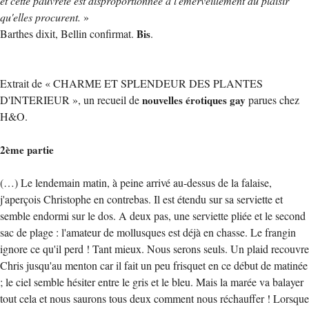
et cette pauvreté est disproportionnée à l'émerveillement du plaisir
qu'elles procurent.
»
Barthes dixit, Bellin confirmat.
Bis
.
Extrait de « CHARME ET SPLENDEUR DES PLANTES
D'INTERIEUR », un recueil de
nouvelles érotiques gay
parues chez
H&O.
2ème partie
(…) Le lendemain matin, à peine arrivé au-dessus de la falaise,
j'aperçois Christophe en contrebas. Il est étendu sur sa serviette et
semble endormi sur le dos. A deux pas, une serviette pliée et le second
sac de plage : l'amateur de mollusques est déjà en chasse. Le frangin
ignore ce qu'il perd ! Tant mieux. Nous serons seuls. Un plaid recouvre
Chris jusqu'au menton car il fait un peu frisquet en ce début de matinée
; le ciel semble hésiter entre le gris et le bleu. Mais la marée va balayer
tout cela et nous saurons tous deux comment nous réchauffer ! Lorsque