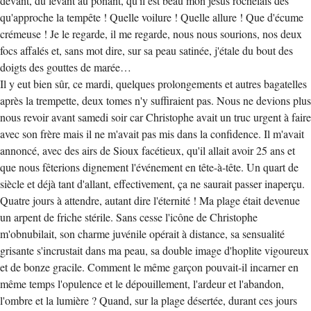
devant, du levant au ponant, qu'il est beau mon jésus rochelais dès
qu'approche la tempête ! Quelle voilure ! Quelle allure ! Que d'écume
crémeuse ! Je le regarde, il me regarde, nous nous sourions, nos deux
focs affalés et, sans mot dire, sur sa peau satinée, j'étale du bout des
doigts des gouttes de marée…
Il y eut bien sûr, ce mardi, quelques prolongements et autres bagatelles
après la trempette, deux tomes n'y suffiraient pas. Nous ne devions plus
nous revoir avant samedi soir car Christophe avait un truc urgent à faire
avec son frère mais il ne m'avait pas mis dans la confidence. Il m'avait
annoncé, avec des airs de Sioux facétieux, qu'il allait avoir 25 ans et
que nous fêterions dignement l'événement en tête-à-tête. Un quart de
siècle et déjà tant d'allant, effectivement, ça ne saurait passer inaperçu.
Quatre jours à attendre, autant dire l'éternité ! Ma plage était devenue
un arpent de friche stérile. Sans cesse l'icône de Christophe
m'obnubilait, son charme juvénile opérait à distance, sa sensualité
grisante s'incrustait dans ma peau, sa double image d'hoplite vigoureux
et de bonze gracile. Comment le même garçon pouvait-il incarner en
même temps l'opulence et le dépouillement, l'ardeur et l'abandon,
l'ombre et la lumière ? Quand, sur la plage désertée, durant ces jours