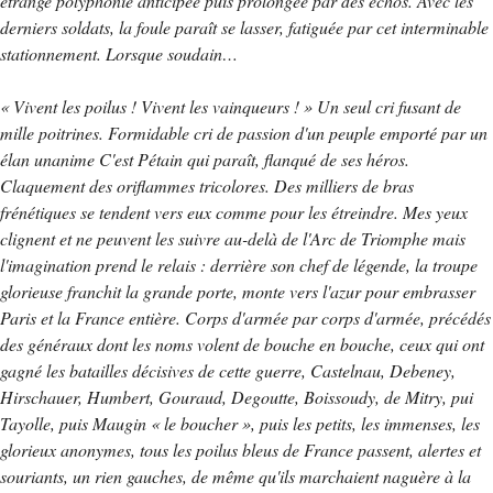
étrange polyphonie anticipée puis prolongée par des échos. Avec les
derniers soldats, la foule paraît se lasser, fatiguée par cet interminable
stationnement. Lorsque soudain…
« Vivent les poilus ! Vivent les vainqueurs ! » Un seul cri fusant de
mille poitrines. Formidable cri de passion d'un peuple emporté par un
élan unanime C'est Pétain qui paraît, flanqué de ses héros.
Claquement des oriflammes tricolores. Des milliers de bras
frénétiques se tendent vers eux comme pour les étreindre. Mes yeux
clignent et ne peuvent les suivre au-delà de l'Arc de Triomphe mais
l'imagination prend le relais : derrière son chef de légende, la troupe
glorieuse franchit la grande porte, monte vers l'azur pour embrasser
Paris et la France entière. Corps d'armée par corps d'armée, précédés
des généraux dont les noms volent de bouche en bouche, ceux qui ont
gagné les batailles décisives de cette guerre, Castelnau, Debeney,
Hirschauer, Humbert, Gouraud, Degoutte, Boissoudy, de Mitry, pui
Tayolle, puis Maugin « le boucher », puis les petits, les immenses, les
glorieux anonymes, tous les poilus bleus de France passent, alertes et
souriants, un rien gauches, de même qu'ils marchaient naguère à la