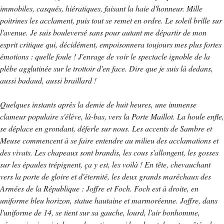
immobiles, casqués, hiératiques, faisant la haie d'honneur. Mille
poitrines les acclament, puis tout se remet en ordre. Le soleil brille sur
l'avenue. Je suis bouleversé sans pour autant me départir de mon
esprit critique qui, décidément, empoisonnera toujours mes plus fortes
émotions : quelle foule ! J'enrage de voir le spectacle ignoble de la
plèbe agglutinée sur le trottoir d'en face. Dire que je suis là dedans,
aussi badaud, aussi braillard !
Quelques instants après la demie de huit heures, une immense
clameur populaire s'élève, là-bas, vers la Porte Maillot. La houle enfle,
se déplace en grondant, déferle sur nous. Les accents de Sambre et
Meuse commencent à se faire entendre au milieu des acclamations et
des vivats. Les chapeaux sont brandis, les cous s'allongent, les gosses
sur les épaules trépignent, ça y est, les voilà ! En tête, chevauchant
vers la porte de gloire et d'éternité, les deux grands maréchaux des
Armées de la République : Joffre et Foch. Foch est à droite, en
uniforme bleu horizon, statue hautaine et marmoréenne. Joffre, dans
l'uniforme de 14, se tient sur sa gauche, lourd, l'air bonhomme,