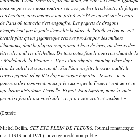
tourbillon. Cécile serre très fort ma main, en riant aux éclats. Quoique
nous ne puissions nous soutenir sur nos jambes tremblantes de fatigue
et d'émotion, nous tenons à tout prix à voir l'Arc ouvert sur le centre
de Paris où tout cela s'est engouffré. Les piquets de dragons
n'empêchent pas la foule d'envahir la place de l'Etoile et l'on ne voit
bientôt plus qu'un gigantesque remous produit par des milliers
d'humains, dont la plupart remportent à bout de bras, au-dessus des
têtes, des milliers d'échelles. De tous côtés fuse le nouveau chant de la
« Madelon de la Victoire ». Une extraordinaire émotion vibre dans
l'air. Le soleil est à son zénith. J'ai l'âme en fête, le cœur exalté, le
corps emporté tel un fétu dans la vague humaine. Je sais – je ne
pourrais dire comment, mais je le sais – que la France vient de vivre
une heure historique, éternelle. Et moi, Paul Siméon, pour la toute
première fois de ma misérable vie, je me suis senti invincible ! »
(Extrait)
Michel Bellin,
CET ETE PLEIN DE FLEURS
, Journal romanesque
(août 1919-août 1920), ouvrage inédit non publié.