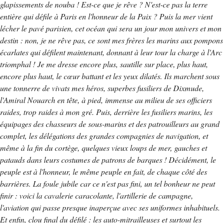
glapissements de nouba ! Est-ce que je rêve ? N'est-ce pas la terre
entière qui défile à Paris en l'honneur de la Paix ? Puis la mer vient
lécher le pavé parisien, cet océan qui sera un jour mon univers et mon
destin : non, je ne rêve pas, ce sont mes frères les marins aux pompons
écarlates qui défilent maintenant, donnant à leur tour la charge à l'Arc
triomphal ! Je me dresse encore plus, sautille sur place, plus haut,
encore plus haut, le cœur battant et les yeux dilatés. Ils marchent sous
une tonnerre de vivats mes héros, superbes fusiliers de Dixmude,
l'Amiral Nouarch en tête, à pied, immense au milieu de ses officiers
raides, trop raides à mon gré. Puis, derrière les fusiliers marins, les
équipages des chasseurs de sous-marins et des patrouilleurs au grand
complet, les délégations des grandes compagnies de navigation, et
même à la fin du cortège, quelques vieux loups de mer, gauches et
patauds dans leurs costumes de patrons de barques ! Décidément, le
peuple est à l'honneur, le même peuple en fait, de chaque côté des
barrières. La foule jubile car ce n'est pas fini, un tel bonheur ne peut
finir : voici la cavalerie caracolante, l'artillerie de campagne,
l'aviation qui passe presque inaperçue avec ses uniformes inhabituels.
Et enfin, clou final du défilé : les auto-mitrailleuses et surtout les