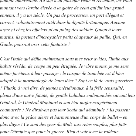
flamme américaine. Au son d'un musique riche et recueillie, les voilà
montant vers l'arche élevée à la gloire de celui qui fut leur grand
ennemi, il y a un siècle. Un pas de procession, un port élégant et
correct, volontairement raidi dans la dignité britannique. Aucune
arme ni chez les officiers ni au poing des soldats. Quant à leurs
marins, ils portent d'incroyables petits chapeaux de paille. Qui, en
Gaule, pourrait oser cette fantaisie ?
C'est l'Italie qui défile maintenant sous mes yeux avides, l'Italie aux
habits réséda, de coupe un peu étriquée. Je vibre moins, je me sens
même facétieux à leur passage : le casque de tranchée est-il bien
adapté à la morphologie de leurs têtes ? Sont-ce là de vrais guerriers
? Plutôt, à vrai dire, de jeunes méridionaux, à la frêle sensualité,
pleins d'une naïve fatuité, de gentils baladins endimanchés suivant leur
Général, le Général Montuori et son état-major exagérément
chamarrés ? Ne dirait-on pas leur Scala qui déambule ? Ils passent
donc avec la grâce alerte et harmonieuse d'un corps de ballet – en
plus digne ! Ce sont des gens du Midi, aux reins souples, plus faits
pour l'étreinte que pour la guerre. Rien à voir avec la raideur