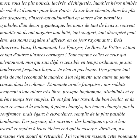
mort, sous les plis noircis, lacérés, déchiquetés, humbles héros nimbés
de soleil et d'amour pour leur Patrie. Et sur leur chemin, dans les plis
des drapeaux, s'inscrivent aujourd'hui en lettres d'or, parmi les
symboles d'un décor gigantesque, les noms de tant de lieux si souvent
maudits où ils ont naguère tant lutté, tant souffert, tant désespéré peut-
être, des noms naguère si affreux, en ce jour rayonnants : Bois
Bourrrus, Vaux, Douaumont, Les Eparges, Le Bois, Le Prêtre, et tant
et tant d'autres illustres carnages ! Tout comme celles et ceux qui
m'entourent, moi qui suis déjà si sensible en temps ordinaire, je suis
bouleversé jusqu'aux larmes. Je n'en ai pas honte. Une femme tout
près de moi reconnaît le numéro d'un régiment, une autre un jeune
cousin dans la colonne. Etonnante armée française : nos soldats
avancent d'une allure très libre, presque bonhomme, disciplinés et en
même temps très simples. Ils ont fait leur travail, du bon boulot, et ils
sont revenus à la maison, à peine changés, forcément changés par la
souffrance, mais égaux à eux-mêmes, remplis de la plus paisible
bonhomie. Des paysans, des ouvriers, des boutiquiers pris à leur
travail et rendus à leurs tâches et à qui la caserne, dirait-on, n'a
presque rien ajouté ni retranché. J'ai vraiment ressenti cette poignante