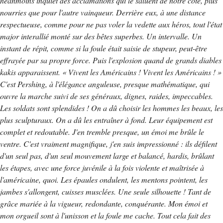
néanmoins inquiet des acclamations qui le saluent de notre côté, plus
nourries que pour l'autre vainqueur. Derrière eux, à une distance
respectueuse, comme pour ne pas voler la vedette aux héros, tout l'état
major interallié monté sur des bêtes superbes. Un intervalle. Un
instant de répit, comme si la foule était saisie de stupeur, peut-être
effrayée par sa propre force. Puis l'explosion quand de grands diables
kakis apparaissent. « Vivent les Américains ! Vivent les Américains ! »
C'est Pershing, à l'élégance anguleuse, presque mathématique, qui
ouvre la marche suivi de ses généraux, dignes, raides, impeccables.
Les soldats sont splendides ! On a dû choisir les hommes les beaux, les
plus sculpturaux. On a dû les entraîner à fond. Leur équipement est
complet et redoutable. J'en tremble presque, un émoi me brûle le
ventre. C'est vraiment magnifique, j'en suis impressionné : ils défilent
d'un seul pas, d'un seul mouvement large et balancé, hardis, brûlant
les étapes, avec une force juvénile à la fois violente et maîtrisée à
l'américaine, quoi. Les épaules ondulent, les mentons pointent, les
jambes s'allongent, cuisses musclées. Une seule silhouette ! Tant de
grâce mariée à la vigueur, redondante, conquérante. Mon émoi et
mon orgueil sont à l'unisson et la foule me cache. Tout cela fait des