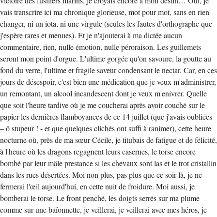
victoire des fusiliers marins, je croyais encore à mon destin… Oui, je
vais transcrire ici ma chronique glorieuse, mot pour mot, sans en rien
changer, ni un iota, ni une virgule (seules les fautes d'orthographe que
j'espère rares et menues). Et je n'ajouterai à ma dictée aucun
commentaire, rien, nulle émotion, nulle péroraison. Les guillemets
seront mon point d'orgue. L'ultime gorgée qu'on savoure, la goutte au
fond du verre, l'ultime et fragile saveur condensant le nectar. Car, en ces
jours de désespoir, c'est bien une médication que je veux m'administrer,
un remontant, un alcool incandescent dont je veux m'enivrer. Quelle
que soit l'heure tardive où je me coucherai après avoir couché sur le
papier les dernières flamboyances de ce 14 juillet (que j'avais oubliées
– ô stupeur ! - et que quelques clichés ont suffi à ranimer), cette heure
nocturne où, près de ma sœur Cécile, je titubais de fatigue et de félicité,
à l'heure où les dragons regagnent leurs casernes, le torse encore
bombé par leur mâle prestance si les chevaux sont las et le trot cristallin
dans les rues désertées. Moi non plus, pas plus que ce soir-là, je ne
fermerai l'œil aujourd'hui, en cette nuit de froidure. Moi aussi, je
bomberai le torse. Le front penché, les doigts serrés sur ma plume
comme sur une baïonnette, je veillerai, je veillerai avec mes héros, je