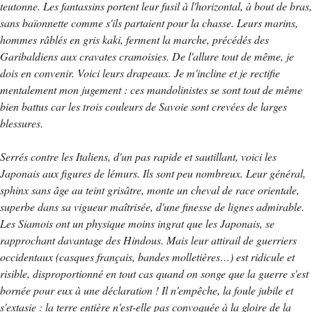
teutonne. Les fantassins portent leur fusil à l'horizontal, à bout de bras,
sans baïonnette comme s'ils partaient pour la chasse. Leurs marins,
hommes râblés en gris kaki, ferment la marche, précédés des
Garibaldiens aux cravates cramoisies. De l'allure tout de même, je
dois en convenir. Voici leurs drapeaux. Je m'incline et je rectifie
mentalement mon jugement : ces mandolinistes se sont tout de même
bien battus car les trois couleurs de Savoie sont crevées de larges
blessures.
Serrés contre les Italiens, d'un pas rapide et sautillant, voici les
Japonais aux figures de lémurs. Ils sont peu nombreux. Leur général,
sphinx sans âge au teint grisâtre, monte un cheval de race orientale,
superbe dans sa vigueur maîtrisée, d'une finesse de lignes admirable.
Les Siamois ont un physique moins ingrat que les Japonais, se
rapprochant davantage des Hindous. Mais leur attirail de guerriers
occidentaux (casques français, bandes molletières…) est ridicule et
risible, disproportionné en tout cas quand on songe que la guerre s'est
bornée pour eux à une déclaration ! Il n'empêche, la foule jubile et
s'extasie : la terre entière n'est-elle pas convoquée à la gloire de la