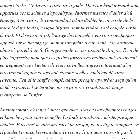
fameux tanks. Un frisson parcourt la foule. Dans un bruit infernal sont
apparues ces machines d'apocalypse, énormes insectes d'acier d'où
émerge, à mi-corps, le commandant tel un diable, le couvercle de la
tourelle dans le dos, casque bizarre dont la visière a été coupée sur le
devant. Et il se tient droit, l'aurige des nouvelles guerres scientifiques,
appuyé sur le bastingage du monstre peint et camouflé, son drapeau
abaissé, pareil à un St Georges moderne terrassant le dragon. Rien de
plus impressionnant que ces petites forteresses mobiles qui s'avancent
en trépidant sous l'action de leurs chenilles rageuses, tournant d'un
mouvement rapide et saccadé comme si elles voulaient dévorer
l'avenue. J'en ai le souffle coupé, ahuri, presque apeuré et déçu qu'un
défilé si fraternel se termine par ce progrès vrombissant, image
menaçante de l'Enfer…
Et maintenant, c'est fini ! Juste quelques dragons aux flammes rouges
et blanches pour clore le défilé. La foule bourdonne, hésite, presque
dépitée. Puis c'est la ruée des spectateurs qui, toutes digue rompues, se
répandent irrésistiblement dans l'avenue. Je me sens emporté par le