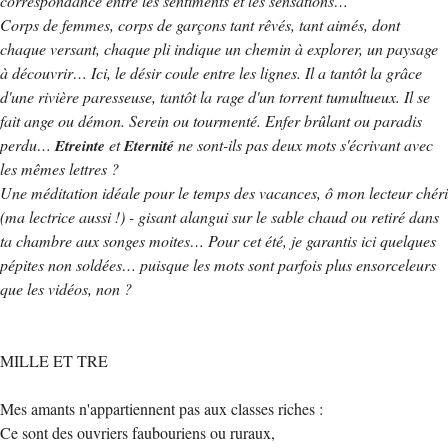
correspondance entre les sentiments et les sensations…
Corps de femmes, corps de garçons tant rêvés, tant aimés, dont
chaque versant, chaque pli indique un chemin à explorer, un paysage
à découvrir… Ici, le désir coule entre les lignes. Il a tantôt la grâce
d'une rivière paresseuse, tantôt la rage d'un torrent tumultueux. Il se
fait ange ou démon. Serein ou tourmenté. Enfer brûlant ou paradis
perdu…
et
ne sont-ils pas deux mots s'écrivant avec
Etreinte
Eternité
les mêmes lettres ?
Une méditation idéale pour le temps des vacances, ô mon lecteur chéri
(ma lectrice aussi !) - gisant alangui sur le sable chaud ou retiré dans
ta chambre aux songes moites… Pour cet été, je garantis ici quelques
pépites non soldées… puisque les mots sont parfois plus ensorceleurs
que les vidéos, non ?
MILLE ET TRE
Mes amants n'appartiennent pas aux classes riches :
Ce sont des ouvriers faubouriens ou ruraux,