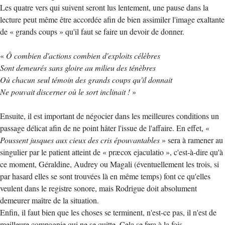
Les quatre vers qui suivent seront lus lentement, une pause dans la
lecture peut même être accordée afin de bien assimiler l'image exaltante
de « grands coups » qu'il faut se faire un devoir de donner.
«
Ô combien d'actions combien d'exploits célèbres
Sont demeurés sans gloire au milieu des ténèbres
Où chacun seul témoin des grands coups qu'il donnait
Ne pouvait discerner où le sort inclinait !
»
Ensuite, il est important de négocier dans les meilleures conditions un
passage délicat afin de ne point hâter l'issue de l'affaire. En effet, «
Poussent jusques aux cieux des cris épouvantables
» sera à ramener au
singulier par le patient atteint de « præcox ejaculatio », c'est-à-dire qu'à
ce moment, Géraldine, Audrey ou Magali (éventuellement les trois, si
par hasard elles se sont trouvées là en même temps) font ce qu'elles
veulent dans le registre sonore, mais Rodrigue doit absolument
demeurer maître de la situation.
Enfin, il faut bien que les choses se terminent, n'est-ce pas, il n'est de
meilleure compagnie qui ne se quitte. Cela se fera à la fois