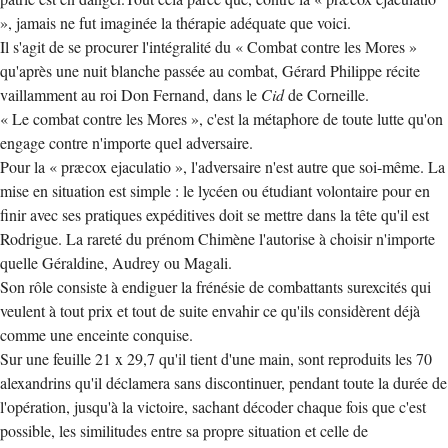
», jamais ne fut imaginée la thérapie adéquate que voici.
Il s'agit de se procurer l'intégralité du « Combat contre les Mores »
qu'après une nuit blanche passée au combat, Gérard Philippe récite
vaillamment au roi Don Fernand, dans le
Cid
de Corneille.
« Le combat contre les Mores », c'est la métaphore de toute lutte qu'on
engage contre n'importe quel adversaire.
Pour la « præcox ejaculatio », l'adversaire n'est autre que soi-même. La
mise en situation est simple : le lycéen ou étudiant volontaire pour en
finir avec ses pratiques expéditives doit se mettre dans la tête qu'il est
Rodrigue. La rareté du prénom Chimène l'autorise à choisir n'importe
quelle Géraldine, Audrey ou Magali.
Son rôle consiste à endiguer la frénésie de combattants surexcités qui
veulent à tout prix et tout de suite envahir ce qu'ils considèrent déjà
comme une enceinte conquise.
Sur une feuille 21 x 29,7 qu'il tient d'une main, sont reproduits les 70
alexandrins qu'il déclamera sans discontinuer, pendant toute la durée de
l'opération, jusqu'à la victoire, sachant décoder chaque fois que c'est
possible, les similitudes entre sa propre situation et celle de