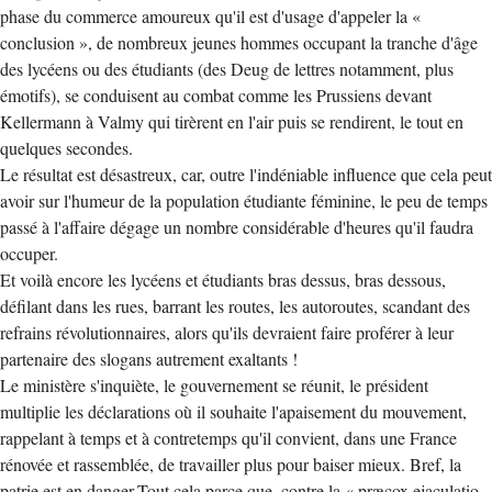
phase du commerce amoureux qu'il est d'usage d'appeler la «
conclusion », de nombreux jeunes hommes occupant la tranche d'âge
des lycéens ou des étudiants (des Deug de lettres notamment, plus
émotifs), se conduisent au combat comme les Prussiens devant
Kellermann à Valmy qui tirèrent en l'air puis se rendirent, le tout en
quelques secondes.
Le résultat est désastreux, car, outre l'indéniable influence que cela peut
avoir sur l'humeur de la population étudiante féminine, le peu de temps
passé à l'affaire dégage un nombre considérable d'heures qu'il faudra
occuper.
Et voilà encore les lycéens et étudiants bras dessus, bras dessous,
défilant dans les rues, barrant les routes, les autoroutes, scandant des
refrains révolutionnaires, alors qu'ils devraient faire proférer à leur
partenaire des slogans autrement exaltants !
Le ministère s'inquiète, le gouvernement se réunit, le président
multiplie les déclarations où il souhaite l'apaisement du mouvement,
rappelant à temps et à contretemps qu'il convient, dans une France
rénovée et rassemblée, de travailler plus pour baiser mieux. Bref, la
patrie est en danger.Tout cela parce que, contre la « præcox ejaculatio