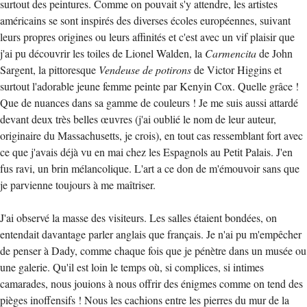
surtout des peintures. Comme on pouvait s'y attendre, les artistes
américains se sont inspirés des diverses écoles européennes, suivant
leurs propres origines ou leurs affinités et c'est avec un vif plaisir que
j'ai pu découvrir les toiles de Lionel Walden, la
Carmencita
de John
Sargent, la pittoresque
Vendeuse de potirons
de Victor Higgins et
surtout l'adorable jeune femme peinte par Kenyin Cox. Quelle grâce !
Que de nuances dans sa gamme de couleurs ! Je me suis aussi attardé
devant deux très belles œuvres (j'ai oublié le nom de leur auteur,
originaire du Massachusetts, je crois), en tout cas ressemblant fort avec
ce que j'avais déjà vu en mai chez les Espagnols au Petit Palais. J'en
fus ravi, un brin mélancolique. L'art a ce don de m'émouvoir sans que
je parvienne toujours à me maîtriser.
J'ai observé la masse des visiteurs. Les salles étaient bondées, on
entendait davantage parler anglais que français. Je n'ai pu m'empêcher
de penser à Dady, comme chaque fois que je pénètre dans un musée ou
une galerie. Qu'il est loin le temps où, si complices, si intimes
camarades, nous jouions à nous offrir des énigmes comme on tend des
pièges inoffensifs ! Nous les cachions entre les pierres du mur de la