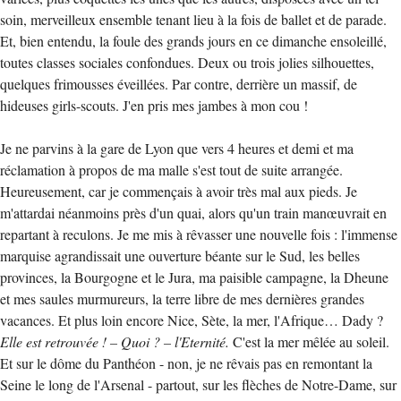
soin, merveilleux ensemble tenant lieu à la fois de ballet et de parade.
Et, bien entendu, la foule des grands jours en ce dimanche ensoleillé,
toutes classes sociales confondues. Deux ou trois jolies silhouettes,
quelques frimousses éveillées. Par contre, derrière un massif, de
hideuses girls-scouts. J'en pris mes jambes à mon cou !
Je ne parvins à la gare de Lyon que vers 4 heures et demi et ma
réclamation à propos de ma malle s'est tout de suite arrangée.
Heureusement, car je commençais à avoir très mal aux pieds. Je
m'attardai néanmoins près d'un quai, alors qu'un train manœuvrait en
repartant à reculons. Je me mis à rêvasser une nouvelle fois : l'immense
marquise agrandissait une ouverture béante sur le Sud, les belles
provinces, la Bourgogne et le Jura, ma paisible campagne, la Dheune
et mes saules murmureurs, la terre libre de mes dernières grandes
vacances. Et plus loin encore Nice, Sète, la mer, l'Afrique… Dady ?
Elle est retrouvée ! – Quoi ? – l'Eternité.
C'est la mer mêlée au soleil.
Et sur le dôme du Panthéon - non, je ne rêvais pas en remontant la
Seine le long de l'Arsenal - partout, sur les flèches de Notre-Dame, sur