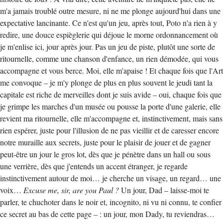
m'a jamais troublé outre mesure, ni ne me plonge aujourd'hui dans une
expectative lancinante. Ce n'est qu'un jeu, après tout, Poto n'a rien à y
redire, une douce espièglerie qui déjoue le morne ordonnancement où
je m'enlise ici, jour après jour. Pas un jeu de piste, plutôt une sorte de
ritournelle, comme une chanson d'enfance, un rien démodée, qui vous
accompagne et vous berce. Moi, elle m'apaise ! Et chaque fois que l'Art
me convoque – je m'y plonge de plus en plus souvent le jeudi tant la
capitale est riche de merveilles dont je suis avide – oui, chaque fois que
je grimpe les marches d'un musée ou pousse la porte d'une galerie, elle
revient ma ritournelle, elle m'accompagne et, instinctivement, mais sans
rien espérer, juste pour l'illusion de ne pas vieillir et de caresser encore
notre muraille aux secrets, juste pour le plaisir de jouer et de gagner
peut-être un jour le gros lot, dès que je pénètre dans un hall ou sous
une verrière, dès que j'entends un accent étranger, je regarde
instinctivement autour de moi… je cherche un visage, un regard… une
voix…
Excuse me, sir, are you Paul ?
Un jour, Dad – laisse-moi te
parler, te chuchoter dans le noir et, incognito, ni vu ni connu, te confier
ce secret au bas de cette page – : un jour, mon Dady, tu reviendras…