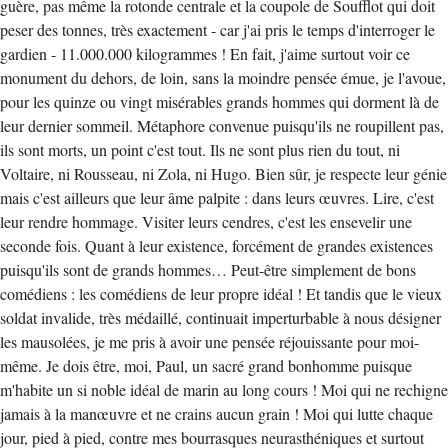
guère, pas même la rotonde centrale et la coupole de Soufflot qui doit
peser des tonnes, très exactement - car j'ai pris le temps d'interroger le
gardien - 11.000.000 kilogrammes ! En fait, j'aime surtout voir ce
monument du dehors, de loin, sans la moindre pensée émue, je l'avoue,
pour les quinze ou vingt misérables grands hommes qui dorment là de
leur dernier sommeil. Métaphore convenue puisqu'ils ne roupillent pas,
ils sont morts, un point c'est tout. Ils ne sont plus rien du tout, ni
Voltaire, ni Rousseau, ni Zola, ni Hugo. Bien sûr, je respecte leur génie
mais c'est ailleurs que leur âme palpite : dans leurs œuvres. Lire, c'est
leur rendre hommage. Visiter leurs cendres, c'est les ensevelir une
seconde fois. Quant à leur existence, forcément de grandes existences
puisqu'ils sont de grands hommes… Peut-être simplement de bons
comédiens : les comédiens de leur propre idéal ! Et tandis que le vieux
soldat invalide, très médaillé, continuait imperturbable à nous désigner
les mausolées, je me pris à avoir une pensée réjouissante pour moi-
même. Je dois être, moi, Paul, un sacré grand bonhomme puisque
m'habite un si noble idéal de marin au long cours ! Moi qui ne rechigne
jamais à la manœuvre et ne crains aucun grain ! Moi qui lutte chaque
jour, pied à pied, contre mes bourrasques neurasthéniques et surtout