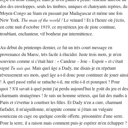
dos des enveloppes, seuls les timbres, uniques et chatoyants repères, du
Moyen-Congo au Siam en passant par Madagascar et même une fois
New York.
The man of the world !
Le veinard ! Et à l'heure où j'écris,
en cette nuit d'octobre 1919, ce mystérieux jeu de piste continue,
troublant, enchanteur, vif bonheur par intermittence.
Au début du printemps dernier, ce fut un très court message en
provenance du Maroc, très facile à élucider. Juste trois mots, je m'en
souviens comme si c'était hier : « Candeur – Joie – Espoir » et c'était
signé
Tu sais qui
. Mais quel âge a Dady, me disais-je en répétant
rêveusement ses mots, quel âge a-t-il donc pour continuer de jouer ainsi
! À quel passé enfui se rattache-t-il, me relie-t-il et pourquoi ? Pour
quoi ? S'il savait à quel point j'ai perdu aujourd'hui le goût du jeu et des
charmants stratagèmes ! Je suis un homme sérieux, qui fait des maths à
Paris et s'évertue à courtiser les filles. Et Dady n'en a cure, charmant
farfadet, il m'aiguillonne, m'appâte comme si j'étais un vulgaire
souriceau en cage ou quelque corolle offerte, prisonnière d'une serre.
Pour la serre, il a raison mais comment puis-je espérer m'en échapper ?