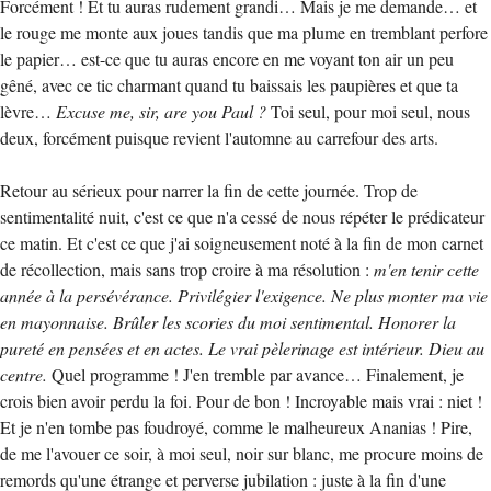
Forcément ! Et tu auras rudement grandi… Mais je me demande… et
le rouge me monte aux joues tandis que ma plume en tremblant perfore
le papier… est-ce que tu auras encore en me voyant ton air un peu
gêné, avec ce tic charmant quand tu baissais les paupières et que ta
lèvre…
Excuse me, sir, are you Paul ?
Toi seul, pour moi seul, nous
deux, forcément puisque revient l'automne au carrefour des arts.
Retour au sérieux pour narrer la fin de cette journée. Trop de
sentimentalité nuit, c'est ce que n'a cessé de nous répéter le prédicateur
ce matin. Et c'est ce que j'ai soigneusement noté à la fin de mon carnet
de récollection, mais sans trop croire à ma résolution :
m'en tenir cette
année à la persévérance. Privilégier l'exigence. Ne plus monter ma vie
en mayonnaise. Brûler les scories du moi sentimental. Honorer la
pureté en pensées et en actes. Le vrai pèlerinage est intérieur. Dieu au
centre.
Quel programme ! J'en tremble par avance… Finalement, je
crois bien avoir perdu la foi. Pour de bon ! Incroyable mais vrai : niet !
Et je n'en tombe pas foudroyé, comme le malheureux Ananias ! Pire,
de me l'avouer ce soir, à moi seul, noir sur blanc, me procure moins de
remords qu'une étrange et perverse jubilation : juste à la fin d'une