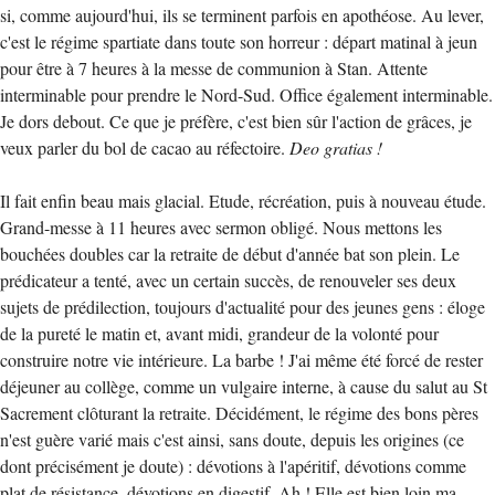
si, comme aujourd'hui, ils se terminent parfois en apothéose. Au lever,
c'est le régime spartiate dans toute son horreur : départ matinal à jeun
pour être à 7 heures à la messe de communion à Stan. Attente
interminable pour prendre le Nord-Sud. Office également interminable.
Je dors debout. Ce que je préfère, c'est bien sûr l'action de grâces, je
veux parler du bol de cacao au réfectoire.
Deo gratias !
Il fait enfin beau mais glacial. Etude, récréation, puis à nouveau étude.
Grand-messe à 11 heures avec sermon obligé. Nous mettons les
bouchées doubles car la retraite de début d'année bat son plein. Le
prédicateur a tenté, avec un certain succès, de renouveler ses deux
sujets de prédilection, toujours d'actualité pour des jeunes gens : éloge
de la pureté le matin et, avant midi, grandeur de la volonté pour
construire notre vie intérieure. La barbe ! J'ai même été forcé de rester
déjeuner au collège, comme un vulgaire interne, à cause du salut au St
Sacrement clôturant la retraite. Décidément, le régime des bons pères
n'est guère varié mais c'est ainsi, sans doute, depuis les origines (ce
dont précisément je doute) : dévotions à l'apéritif, dévotions comme
plat de résistance, dévotions en digestif. Ah ! Elle est bien loin ma