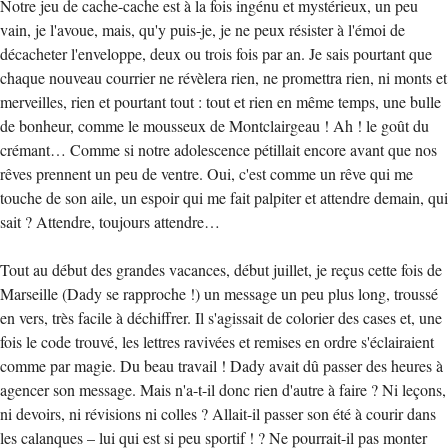
Notre jeu de cache-cache est à la fois ingénu et mystérieux, un peu
vain, je l'avoue, mais, qu'y puis-je, je ne peux résister à l'émoi de
décacheter l'enveloppe, deux ou trois fois par an. Je sais pourtant que
chaque nouveau courrier ne révèlera rien, ne promettra rien, ni monts et
merveilles, rien et pourtant tout : tout et rien en même temps, une bulle
de bonheur, comme le mousseux de Montclairgeau ! Ah ! le goût du
crémant… Comme si notre adolescence pétillait encore avant que nos
rêves prennent un peu de ventre. Oui, c'est comme un rêve qui me
touche de son aile, un espoir qui me fait palpiter et attendre demain, qui
sait ? Attendre, toujours attendre…
Tout au début des grandes vacances, début juillet, je reçus cette fois de
Marseille (Dady se rapproche !) un message un peu plus long, troussé
en vers, très facile à déchiffrer. Il s'agissait de colorier des cases et, une
fois le code trouvé, les lettres ravivées et remises en ordre s'éclairaient
comme par magie. Du beau travail ! Dady avait dû passer des heures à
agencer son message. Mais n'a-t-il donc rien d'autre à faire ? Ni leçons,
ni devoirs, ni révisions ni colles ? Allait-il passer son été à courir dans
les calanques – lui qui est si peu sportif ! ? Ne pourrait-il pas monter