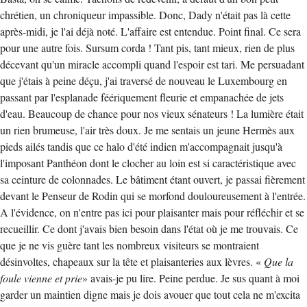
chrétien, un chroniqueur impassible. Donc, Dady n'était pas là cette
après-midi, je l'ai déjà noté. L'affaire est entendue. Point final. Ce sera
pour une autre fois. Sursum corda ! Tant pis, tant mieux, rien de plus
décevant qu'un miracle accompli quand l'espoir est tari. Me persuadant
que j'étais à peine déçu, j'ai traversé de nouveau le Luxembourg en
passant par l'esplanade féériquement fleurie et empanachée de jets
d'eau. Beaucoup de chance pour nos vieux sénateurs ! La lumière était
un rien brumeuse, l'air très doux. Je me sentais un jeune Hermès aux
pieds ailés tandis que ce halo d'été indien m'accompagnait jusqu'à
l'imposant Panthéon dont le clocher au loin est si caractéristique avec
sa ceinture de colonnades. Le bâtiment étant ouvert, je passai fièrement
devant le Penseur de Rodin qui se morfond douloureusement à l'entrée.
A l'évidence, on n'entre pas ici pour plaisanter mais pour réfléchir et se
recueillir. Ce dont j'avais bien besoin dans l'état où je me trouvais. Ce
que je ne vis guère tant les nombreux visiteurs se montraient
désinvoltes, chapeaux sur la tête et plaisanteries aux lèvres. «
Que la
foule vienne et prie
» avais-je pu lire. Peine perdue. Je sus quant à moi
garder un maintien digne mais je dois avouer que tout cela ne m'excita