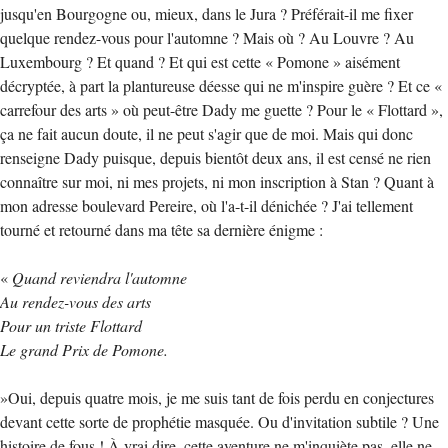
jusqu'en Bourgogne ou, mieux, dans le Jura ? Préférait-il me fixer
quelque rendez-vous pour l'automne ? Mais où ? Au Louvre ? Au
Luxembourg ? Et quand ? Et qui est cette « Pomone » aisément
décryptée, à part la plantureuse déesse qui ne m'inspire guère ? Et ce «
carrefour des arts » où peut-être Dady me guette ? Pour le « Flottard »,
ça ne fait aucun doute, il ne peut s'agir que de moi. Mais qui donc
renseigne Dady puisque, depuis bientôt deux ans, il est censé ne rien
connaître sur moi, ni mes projets, ni mon inscription à Stan ? Quant à
mon adresse boulevard Pereire, où l'a-t-il dénichée ? J'ai tellement
tourné et retourné dans ma tête sa dernière énigme :
«
Quand reviendra l'automne
Au rendez-vous des arts
Pour un triste Flottard
Le grand Prix de Pomone.
»Oui, depuis quatre mois, je me suis tant de fois perdu en conjectures
devant cette sorte de prophétie masquée. Ou d'invitation subtile ? Une
histoire de fous ! À vrai dire, cette aventure ne m'inquiète pas, elle ne