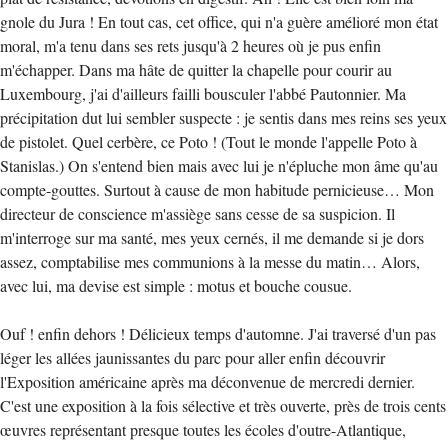
gnole du Jura ! En tout cas, cet office, qui n'a guère amélioré mon état
moral, m'a tenu dans ses rets jusqu'à 2 heures où je pus enfin
m'échapper. Dans ma hâte de quitter la chapelle pour courir au
Luxembourg, j'ai d'ailleurs failli bousculer l'abbé Pautonnier. Ma
précipitation dut lui sembler suspecte : je sentis dans mes reins ses yeux
de pistolet. Quel cerbère, ce Poto ! (Tout le monde l'appelle Poto à
Stanislas.) On s'entend bien mais avec lui je n'épluche mon âme qu'au
compte-gouttes. Surtout à cause de mon habitude pernicieuse… Mon
directeur de conscience m'assiège sans cesse de sa suspicion. Il
m'interroge sur ma santé, mes yeux cernés, il me demande si je dors
assez, comptabilise mes communions à la messe du matin… Alors,
avec lui, ma devise est simple : motus et bouche cousue.
Ouf ! enfin dehors ! Délicieux temps d'automne. J'ai traversé d'un pas
léger les allées jaunissantes du parc pour aller enfin découvrir
l'Exposition américaine après ma déconvenue de mercredi dernier.
C'est une exposition à la fois sélective et très ouverte, près de trois cents
œuvres représentant presque toutes les écoles d'outre-Atlantique,