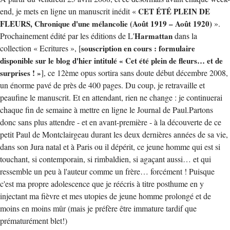
end, je mets en ligne un manuscrit inédit «
CET ÉTÉ PLEIN DE
FLEURS, Chronique d'une mélancolie (Août 1919 – Août 1920)
».
Prochainement édité par les éditions de L'
Harmattan
dans la
collection « Ecritures », [
souscription en cours : formulaire
disponible sur le blog d'hier intitulé « Cet été plein de fleurs… et de
surprises ! »
], ce 12ème opus sortira sans doute début décembre 2008,
un énorme pavé de près de 400 pages. Du coup, je retravaille et
peaufine le manuscrit. Et en attendant, rien ne change : je continuerai
chaque fin de semaine à mettre en ligne le Journal de Paul.Partons
donc sans plus attendre - et en avant-première - à la découverte de ce
petit Paul de Montclairgeau durant les deux dernières années de sa vie,
dans son Jura natal et à Paris ou il dépérit, ce jeune homme qui est si
touchant, si contemporain, si rimbaldien, si agaçant aussi… et qui
ressemble un peu à l'auteur comme un frère… forcément ! Puisque
c'est ma propre adolescence que je réécris à titre posthume en y
injectant ma fièvre et mes utopies de jeune homme prolongé et de
moins en moins mûr (mais je préfère être immature tardif que
prématurément blet!)