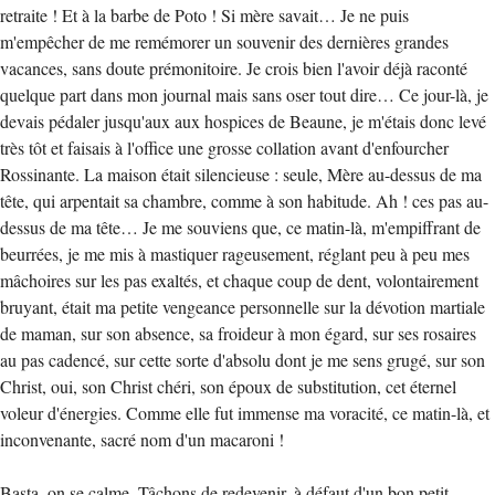
retraite ! Et à la barbe de Poto ! Si mère savait… Je ne puis
m'empêcher de me remémorer un souvenir des dernières grandes
vacances, sans doute prémonitoire. Je crois bien l'avoir déjà raconté
quelque part dans mon journal mais sans oser tout dire… Ce jour-là, je
devais pédaler jusqu'aux aux hospices de Beaune, je m'étais donc levé
très tôt et faisais à l'office une grosse collation avant d'enfourcher
Rossinante. La maison était silencieuse : seule, Mère au-dessus de ma
tête, qui arpentait sa chambre, comme à son habitude. Ah ! ces pas au-
dessus de ma tête… Je me souviens que, ce matin-là, m'empiffrant de
beurrées, je me mis à mastiquer rageusement, réglant peu à peu mes
mâchoires sur les pas exaltés, et chaque coup de dent, volontairement
bruyant, était ma petite vengeance personnelle sur la dévotion martiale
de maman, sur son absence, sa froideur à mon égard, sur ses rosaires
au pas cadencé, sur cette sorte d'absolu dont je me sens grugé, sur son
Christ, oui, son Christ chéri, son époux de substitution, cet éternel
voleur d'énergies. Comme elle fut immense ma voracité, ce matin-là, et
inconvenante, sacré nom d'un macaroni !
Basta, on se calme. Tâchons de redevenir, à défaut d'un bon petit