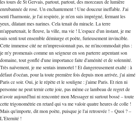
les tours de St Gervais, partout, partout, des morceaux de lumière
enrubannée de rose. Un enchantement ! Une douceur ineffable. J'ai
senti l'harmonie, je l'ai respirée, je m'en suis imprégné, fermant les
yeux, dilatant mes narines. Cela tenait du miracle. La terre
m'appartenait, le fleuve, la ville, ma vie ! L'espace d'un instant, je me
suis senti tout ensemble démiurge et poète, furieusement invincible.
Cette immense cité ne m'impressionnait pas, ne m'incommodait plus :
je m'y promenais comme un seigneur en son parterre arpentant son
domaine, tout gonflé d'une importance faite d'aménité et de solennité.
Très naïvement, je me sentais immortel ! Et dangereusement exalté : à
défaut d'océan, pour la toute première fois depuis mon arrivée, j'ai aimé
Paris ce soir. Oui, je le répète et le souligne : j'aime Paris. Et rien ni
personne ne peut ternir cette joie, pas même ce lambeau de regret de
n'avoir aujourd'hui ni rencontré mon Messager ni surtout bossé – toute
cette trigonométrie en retard qui va me valoir quatre heures de colle !
Mais qu'importe, dit mon poète, puisque je l'ai retrouvée ! – Quoi ? –
L'Eternité !