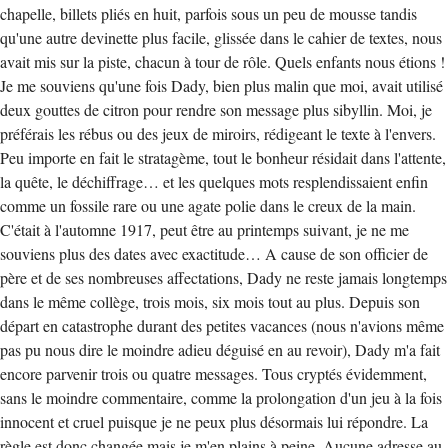
chapelle, billets pliés en huit, parfois sous un peu de mousse tandis
qu'une autre devinette plus facile, glissée dans le cahier de textes, nous
avait mis sur la piste, chacun à tour de rôle. Quels enfants nous étions !
Je me souviens qu'une fois Dady, bien plus malin que moi, avait utilisé
deux gouttes de citron pour rendre son message plus sibyllin. Moi, je
préférais les rébus ou des jeux de miroirs, rédigeant le texte à l'envers.
Peu importe en fait le stratagème, tout le bonheur résidait dans l'attente,
la quête, le déchiffrage… et les quelques mots resplendissaient enfin
comme un fossile rare ou une agate polie dans le creux de la main.
C'était à l'automne 1917, peut être au printemps suivant, je ne me
souviens plus des dates avec exactitude… A cause de son officier de
père et de ses nombreuses affectations, Dady ne reste jamais longtemps
dans le même collège, trois mois, six mois tout au plus. Depuis son
départ en catastrophe durant des petites vacances (nous n'avions même
pas pu nous dire le moindre adieu déguisé en au revoir), Dady m'a fait
encore parvenir trois ou quatre messages. Tous cryptés évidemment,
sans le moindre commentaire, comme la prolongation d'un jeu à la fois
innocent et cruel puisque je ne peux plus désormais lui répondre. La
règle est donc changée mais je m'en plains à peine. Aucune adresse au