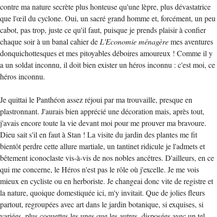
contre ma nature secrète plus honteuse qu'une lèpre, plus dévastatrice
que l'œil du cyclone. Oui, un sacré grand homme et, forcément, un peu
cabot, pas trop, juste ce qu'il faut, puisque je prends plaisir à confier
chaque soir à un banal cahier de
L'Economie ménagère
mes aventures
donquichottesques et mes pitoyables déboires amoureux ! Comme il y
a un soldat inconnu, il doit bien exister un héros inconnu : c'est moi, ce
héros inconnu.
Je quittai le Panthéon assez réjoui par ma trouvaille, presque en
plastronnant. J'aurais bien apprécié une décoration mais, après tout,
j'avais encore toute la vie devant moi pour me prouver ma bravoure.
Dieu sait s'il en faut à Stan ! La visite du jardin des plantes me fit
bientôt perdre cette allure martiale, un tantinet ridicule je l'admets et
bêtement iconoclaste vis-à-vis de nos nobles ancêtres. D'ailleurs, en ce
qui me concerne, le Héros n'est pas le rôle où j'excelle. Je me vois
mieux en cycliste ou en herboriste. Je changeai donc vite de registre et
la nature, quoique domestiquée ici, m'y invitait. Que de jolies fleurs
partout, regroupées avec art dans le jardin botanique, si exquises, si
variées, plus coquettes les unes que les autres, disposées avec un tel