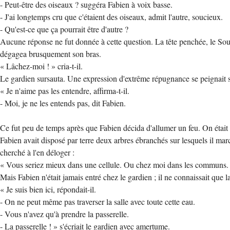
- Peut-être des oiseaux ? suggéra Fabien à voix basse.
- J'ai longtemps cru que c'étaient des oiseaux, admit l'autre, soucieux.
- Qu'est-ce que ça pourrait être d'autre ?
Aucune réponse ne fut donnée à cette question. La tête penchée, le Sourd
dégagea brusquement son bras.
« Lâchez-moi ! » cria-t-il.
Le gardien sursauta. Une expression d'extrême répugnance se peignait s
« Je n'aime pas les entendre, affirma-t-il.
- Moi, je ne les entends pas, dit Fabien.
Ce fut peu de temps après que Fabien décida d'allumer un feu. On était en
Fabien avait disposé par terre deux arbres ébranchés sur lesquels il marc
cherché à l'en déloger :
« Vous seriez mieux dans une cellule. Ou chez moi dans les communs. I
Mais Fabien n'était jamais entré chez le gardien ; il ne connaissait que l
« Je suis bien ici, répondait-il.
- On ne peut même pas traverser la salle avec toute cette eau.
- Vous n'avez qu'à prendre la passerelle.
- La passerelle ! » s'écriait le gardien avec amertume.