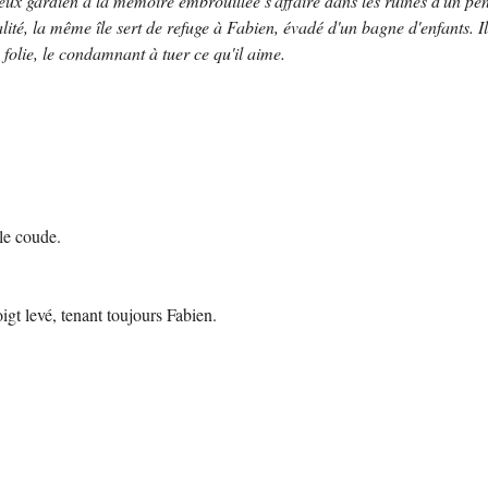
eux gardien à la mémoire embrouillée s'affaire dans les ruines d'un péni
lité, la même île sert de refuge à Fabien, évadé d'un bagne d'enfants. I
folie, le condamnant à tuer ce qu'il aime.
 le coude.
igt levé, tenant toujours Fabien.