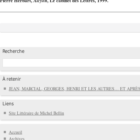
Pierre Herbart,
, Le cabinet des Lettres, 1999.
Alcyon
Recherche
À retenir
JEAN, MARCIAL, GEORGES, HENRI ET LES AUTRES… ET APRÈS
Liens
Site Littéraire de Michel Bellin
Accueil
Archives