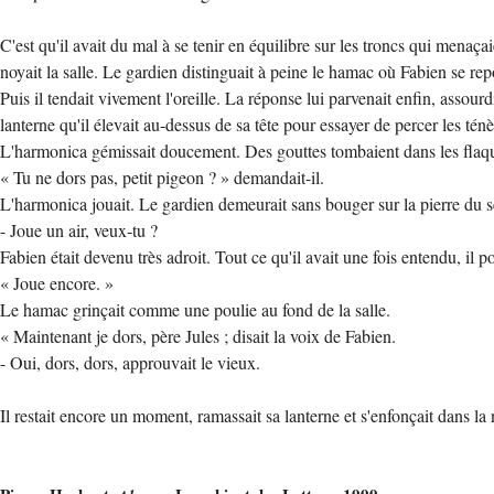
C'est qu'il avait du mal à se tenir en équilibre sur les troncs qui menaçai
noyait la salle. Le gardien distinguait à peine le hamac où Fabien se re
Puis il tendait vivement l'oreille. La réponse lui parvenait enfin, assourd
lanterne qu'il élevait au-dessus de sa tête pour essayer de percer les ténèb
L'harmonica gémissait doucement. Des gouttes tombaient dans les flaq
« Tu ne dors pas, petit pigeon ? » demandait-il.
L'harmonica jouait. Le gardien demeurait sans bouger sur la pierre du seui
- Joue un air, veux-tu ?
Fabien était devenu très adroit. Tout ce qu'il avait une fois entendu, il po
« Joue encore. »
Le hamac grinçait comme une poulie au fond de la salle.
« Maintenant je dors, père Jules ; disait la voix de Fabien.
- Oui, dors, dors, approuvait le vieux.
Il restait encore un moment, ramassait sa lanterne et s'enfonçait dans la 