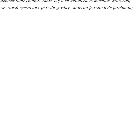
tencier pour enfants. Jadis, il y a eu mutinerie et incendie. Marceau,
l se transformera aux yeux du gardien, dans un jeu subtil de fascination