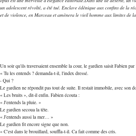
opus est une merveille d'élégance éditoriale.
Dans une île déserte, un vi
un adolescent révolté, a été tué. Enclave édénique aux confins de la réa
et de violence, en Marceau et amènera le vieil homme aux limites de la 
Un soir qu'ils traversaient ensemble la cour, le gardien saisit Fabien par
« Tu les entends ? demanda-t-il, l'index dressé.
- Qui ?
Le gardien ne répondit pas tout de suite. Il restait immobile, avec son do
« Les bruits », dit-il enfin. Fabien écouta :
« J'entends la pluie. »
Le gardien secoua la tête.
« J'entends aussi la mer… »
Le gardien fit encore signe que non.
« C'est dans le brouillard, souffla-t-il. Ca fait comme des cris.