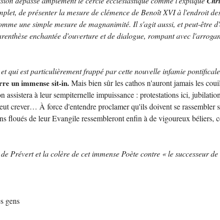
écision dépasse amplement le cercle ecclésiastique comme l'explique
Chri
 incomplet, de présenter la mesure de clémence de Benoît XVI à l'endroit
omme une simple mesure de magnanimité. Il s'agit aussi, et peut-être d
arenthèse enchantée d'ouverture et de dialogue, rompant avec l'arrogan
mi et qui est particulièrement frappé par cette nouvelle infamie pontifical
erre un immense sit-in.
Mais bien sûr les cathos n'auront jamais les couill
n assistera à leur sempiternelle impuissance : protestations ici, jubilatio
eut crever… À force d'entendre proclamer qu'ils doivent se rassembler so
ns floués de leur Evangile ressembleront enfin à de vigoureux béliers, ce j
de Prévert et la colère de cet immense Poète contre « le successeur de 
s gens