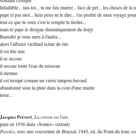
soudain l'évêque
Infaillible... tais-toi... tu me fais marrer... face de pet... les choses de l
pape et pas moi... hein peux-tu le dire... t'as profité de mon voyage pour
tout ce que tu veux c'est te remplir la tirelire...
mais le pape le désigne dramatiquement du doigt
Barnabé je vous mets à l'index...
alors l'affreux vieillard éclate de rire
il est tête nue
il se secoue
il secoue toute l'eau du ruisseau
il éternue
il est trempé comme un vieux tampon-buvard
abandonné sous la pluie dans la cour d'une mairie
triste...
Jacques Prévert
,
La crosse en l'air
,
paru en 1936 dans «Soutes» (extrait)
Paroles
, avec une couverture de Brassaï, 1945, éd. du Point du Jour, co