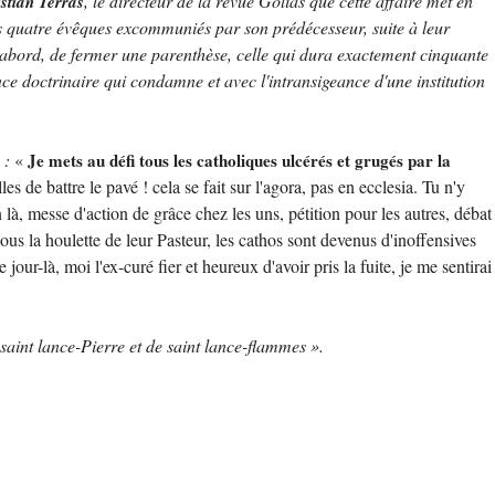
, le directeur de la revue Golias que cette affaire met en
stian Terras
 des quatre évêques excommuniés par son prédécesseur, suite à leur
'abord, de fermer une parenthèse, celle qui dura exactement cinquante
ce doctrinaire qui condamne et avec l'intransigeance d'une institution
e :
«
Je mets au défi tous les catholiques ulcérés et grugés par la
es de battre le pavé ! cela se fait sur l'agora, pas en ecclesia. Tu n'y
n là, messe d'action de grâce chez les uns, pétition pour les autres, débat
us la houlette de leur Pasteur, les cathos sont devenus d'inoffensives
our-là, moi l'ex-curé fier et heureux d'avoir pris la fuite, je me sentirai
saint lance-Pierre et de saint lance-flammes ».