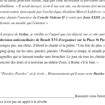
Et tu auras peut-être raison, sauf que cette incroyable et prévisible d
ébullition. « Il serait inexact, écrit-il sur son site, ou du moins fort
consécration épiscopale par l'archevêque dissident Marcel Lefebvre, c
ans, depuis l'annonce du
à venir par
, p
Concile Vatican II
Jean XXIII
fermée au monde qui l'entoure.»
À propos de
, je réédite ici l'appel que j'ai déposé sur ce site a
Golias
décision anticonciliaire de Benoît XVI d'organiser sur la Place St Pi
songes pas, ma chère, d'abord la charité et la prière ! Une fois de plus, o
ping-pong sur les sites, paroles, paroles ! Pendant ce temps, le monde p
agnelles qui se laissent tondre sans broncher. Le jour où tous les chrétie
encore des leurs et à nouveau au milieu d'eux, à Rome s'il le faut. »
“Paroles, Paroles” ai-je écrit… Heureusement qu'il nous reste
Paroles
________________________________________Rassurez-vous brave
ce n'est pas un appel à la révolte