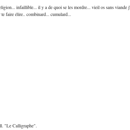
a religion... infaillible... il y a de quoi se les mordre... vieil os sans via
 te faire élire.. combinard... cumulard...
ll. "Le Calligraphe".