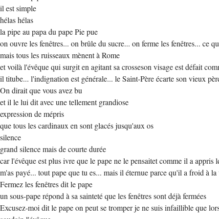
il est simple
hélas hélas
la pipe au papa du pape Pie pue
on ouvre les fenêtres... on brûle du sucre... on ferme les fenêtres... ce qu'
mais tous les ruisseaux mènent à Rome
et voilà l'évêque qui surgit en agitant sa crosseson visage est défait co
il titube... l'indignation est générale... le Saint-Père écarte son vieux pè
On dirait que vous avez bu
et il le lui dit avec une tellement grandiose
expression de mépris
que tous les cardinaux en sont glacés jusqu'aux os
silence
grand silence mais de courte durée
car l'évêque est plus ivre que le pape ne le pensaitet comme il a appris l
m'as payé... tout pape que tu es... mais il éternue parce qu'il a froid à la
Fermez les fenêtres dit le pape
un sous-pape répond à sa sainteté que les fenêtres sont déjà fermées
Excusez-moi dit le pape on peut se tromper je ne suis infaillible que lor