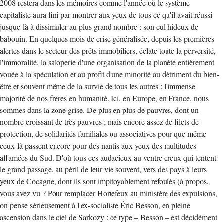
2008 restera dans les mémoires comme l'année où le système
capitaliste aura fini par montrer aux yeux de tous ce qu'il avait réussi
jusque-là à dissimuler au plus grand nombre : son cul hideux de
babouin. En quelques mois de crise généralisée, depuis les premières
alertes dans le secteur des prêts immobiliers, éclate toute la perversité,
l'immoralité, la saloperie d'une organisation de la planète entièrement
vouée à la spéculation et au profit d'une minorité au détriment du bien-
être et souvent même de la survie de tous les autres : l'immense
majorité de nos frères en humanité. Ici, en Europe, en France, nous
sommes dans la zone grise. De plus en plus de pauvres, dont un
nombre croissant de très pauvres ; mais encore assez de filets de
protection, de solidarités familiales ou associatives pour que même
ceux-là passent encore pour des nantis aux yeux des multitudes
affamées du Sud. D'où tous ces audacieux au ventre creux qui tentent
le grand passage, au péril de leur vie souvent, vers des pays à leurs
yeux de Cocagne, dont ils sont impitoyablement refoulés (à propos,
vous avez vu ? Pour remplacer Hortefeux au ministère des expulsions,
on pense sérieusement à l'ex-socialiste Éric Besson, en pleine
ascension dans le ciel de Sarkozy : ce type – Besson – est décidément