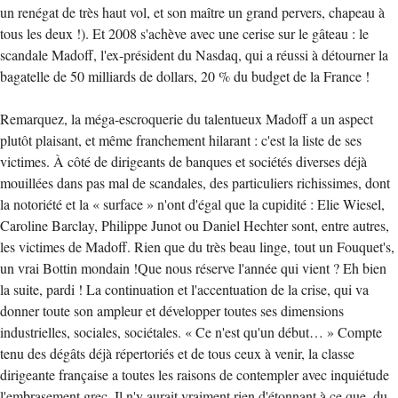
un renégat de très haut vol, et son maître un grand pervers, chapeau à
tous les deux !). Et 2008 s'achève avec une cerise sur le gâteau : le
scandale Madoff, l'ex-président du Nasdaq, qui a réussi à détourner la
bagatelle de 50 milliards de dollars, 20 % du budget de la France !
Remarquez, la méga-escroquerie du talentueux Madoff a un aspect
plutôt plaisant, et même franchement hilarant : c'est la liste de ses
victimes. À côté de dirigeants de banques et sociétés diverses déjà
mouillées dans pas mal de scandales, des particuliers richissimes, dont
la notoriété et la « surface » n'ont d'égal que la cupidité : Elie Wiesel,
Caroline Barclay, Philippe Junot ou Daniel Hechter sont, entre autres,
les victimes de Madoff. Rien que du très beau linge, tout un Fouquet's,
un vrai Bottin mondain !Que nous réserve l'année qui vient ? Eh bien
la suite, pardi ! La continuation et l'accentuation de la crise, qui va
donner toute son ampleur et développer toutes ses dimensions
industrielles, sociales, sociétales. « Ce n'est qu'un début… » Compte
tenu des dégâts déjà répertoriés et de tous ceux à venir, la classe
dirigeante française a toutes les raisons de contempler avec inquiétude
l'embrasement grec. Il n'y aurait vraiment rien d'étonnant à ce que, du