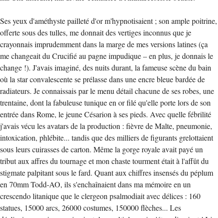
Ses yeux d'améthyste pailleté d'or m'hypnotisaient ; son ample poitrine,
offerte sous des tulles, me donnait des vertiges inconnus que je
crayonnais imprudemment dans la marge de mes versions latines (ça
me changeait du Crucifié au pagne impudique – en plus, je donnais le
change !). J'avais imaginé, des nuits durant, la fameuse scène du bain
où la star convalescente se prélasse dans une encre bleue bardée de
radiateurs. Je connaissais par le menu détail chacune de ses robes, une
trentaine, dont la fabuleuse tunique en or filé qu'elle porte lors de son
entrée dans Rome, le jeune Césarion à ses pieds. Avec quelle fébrilité
j'avais vécu les avatars de la production : fièvre de Malte, pneumonie,
intoxication, phlébite... tandis que des milliers de figurants grelottaient
sous leurs cuirasses de carton. Même la gorge royale avait payé un
tribut aux affres du tournage et mon chaste tourment était à l'affût du
stigmate palpitant sous le fard. Quant aux chiffres insensés du péplum
en 70mm Todd-AO, ils s'enchaînaient dans ma mémoire en un
crescendo litanique que le clergeon psalmodiait avec délices : 160
statues, 15000 arcs, 26000 costumes, 150000 flèches... Les