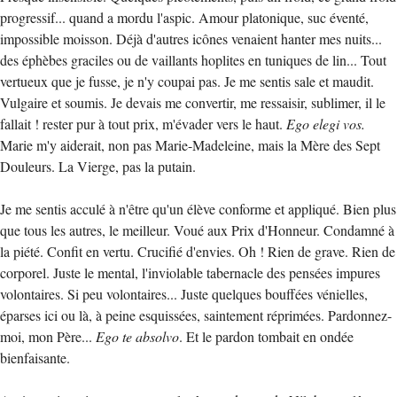
progressif... quand a mordu l'aspic. Amour platonique, suc éventé,
impossible moisson. Déjà d'autres icônes venaient hanter mes nuits...
des éphèbes graciles ou de vaillants hoplites en tuniques de lin... Tout
vertueux que je fusse, je n'y coupai pas. Je me sentis sale et maudit.
Vulgaire et soumis. Je devais me convertir, me ressaisir, sublimer, il le
fallait ! rester pur à tout prix, m'évader vers le haut.
Ego elegi vos.
Marie m'y aiderait, non pas Marie-Madeleine, mais la Mère des Sept
Douleurs. La Vierge, pas la putain.
Je me sentis acculé à n'être qu'un élève conforme et appliqué. Bien plus
que tous les autres, le meilleur. Voué aux Prix d'Honneur. Condamné à
la piété. Confit en vertu. Crucifié d'envies. Oh ! Rien de grave. Rien de
corporel. Juste le mental, l'inviolable tabernacle des pensées impures
volontaires. Si peu volontaires... Juste quelques bouffées vénielles,
éparses ici ou là, à peine esquissées, saintement réprimées. Pardonnez-
moi, mon Père...
Ego te absolvo
. Et le pardon tombait en ondée
bienfaisante.