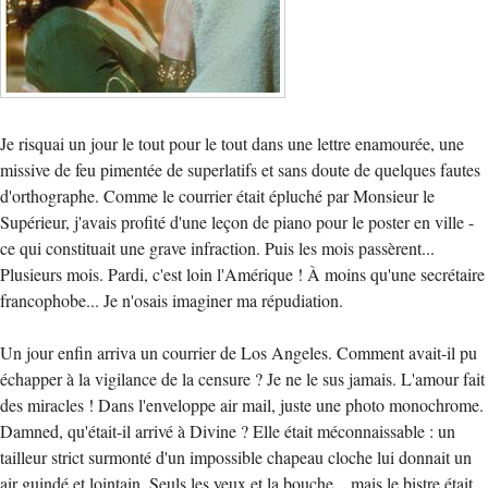
Je risquai un jour le tout pour le tout dans une lettre enamourée, une
missive de feu pimentée de superlatifs et sans doute de quelques fautes
d'orthographe. Comme le courrier était épluché par Monsieur le
Supérieur, j'avais profité d'une leçon de piano pour le poster en ville -
ce qui constituait une grave infraction. Puis les mois passèrent...
Plusieurs mois. Pardi, c'est loin l'Amérique ! À moins qu'une secrétaire
francophobe... Je n'osais imaginer ma répudiation.
Un jour enfin arriva un courrier de Los Angeles. Comment avait-il pu
échapper à la vigilance de la censure ? Je ne le sus jamais. L'amour fait
des miracles ! Dans l'enveloppe air mail, juste une photo monochrome.
Damned, qu'était-il arrivé à Divine ? Elle était méconnaissable : un
tailleur strict surmonté d'un impossible chapeau cloche lui donnait un
air guindé et lointain. Seuls les yeux et la bouche... mais le bistre était