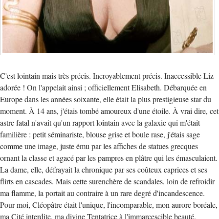
C'est lointain mais très précis. Incroyablement précis. Inaccessible Liz
adorée ! On l'appelait ainsi ; officiellement Elisabeth. Débarquée en
Europe dans les années soixante, elle était la plus prestigieuse star du
moment. À 14 ans, j'étais tombé amoureux d'une étoile. À vrai dire, cet
astre fatal n'avait qu'un rapport lointain avec la galaxie qui m'était
familière : petit séminariste, blouse grise et boule rase, j'étais sage
comme une image, juste ému par les affiches de statues grecques
ornant la classe et agacé par les pampres en plâtre qui les émasculaient.
La dame, elle, défrayait la chronique par ses coûteux caprices et ses
flirts en cascades. Mais cette surenchère de scandales, loin de refroidir
ma flamme, la portait au contraire à un rare degré d'incandescence.
Pour moi, Cléopâtre était l'unique, l'incomparable, mon aurore boréale,
ma Cité interdite, ma divine Tentatrice à l'immarcescible beauté.