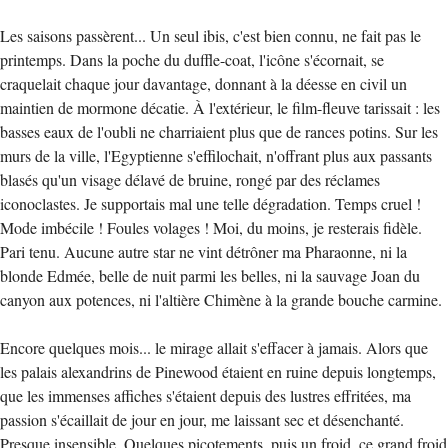
Les saisons passèrent... Un seul ibis, c'est bien connu, ne fait pas le
printemps. Dans la poche du duffle-coat, l'icône s'écornait, se
craquelait chaque jour davantage, donnant à la déesse en civil un
maintien de mormone décatie. À l'extérieur, le film-fleuve tarissait : les
basses eaux de l'oubli ne charriaient plus que de rances potins. Sur les
murs de la ville, l'Egyptienne s'effilochait, n'offrant plus aux passants
blasés qu'un visage délavé de bruine, rongé par des réclames
iconoclastes. Je supportais mal une telle dégradation. Temps cruel !
Mode imbécile ! Foules volages ! Moi, du moins, je resterais fidèle.
Pari tenu. Aucune autre star ne vint détrôner ma Pharaonne, ni la
blonde Edmée, belle de nuit parmi les belles, ni la sauvage Joan du
canyon aux potences, ni l'altière Chimène à la grande bouche carmine.
Encore quelques mois... le mirage allait s'effacer à jamais. Alors que
les palais alexandrins de Pinewood étaient en ruine depuis longtemps,
que les immenses affiches s'étaient depuis des lustres effritées, ma
passion s'écaillait de jour en jour, me laissant sec et désenchanté.
Presque insensible. Quelques picotements, puis un froid, ce grand froid