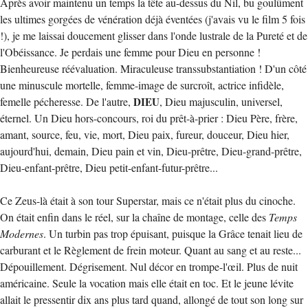
Après avoir maintenu un temps la tête au-dessus du Nil, bu goulûment
les ultimes gorgées de vénération déjà éventées (j'avais vu le film 5 fois
!), je me laissai doucement glisser dans l'onde lustrale de la Pureté et de
l'Obéissance. Je perdais une femme pour Dieu en personne !
Bienheureuse réévaluation. Miraculeuse transsubstantiation ! D'un côté
une minuscule mortelle, femme-image de surcroît, actrice infidèle,
femelle pécheresse. De l'autre,
DIEU
, Dieu majusculin, universel,
éternel. Un Dieu hors-concours, roi du prêt-à-prier : Dieu Père, frère,
amant, source, feu, vie, mort, Dieu paix, fureur, douceur, Dieu hier,
aujourd'hui, demain, Dieu pain et vin, Dieu-prêtre, Dieu-grand-prêtre,
Dieu-enfant-prêtre, Dieu petit-enfant-futur-prêtre...
Ce Zeus-là était à son tour Superstar, mais ce n'était plus du cinoche.
On était enfin dans le réel, sur la chaîne de montage, celle des
Temps
Modernes
. Un turbin pas trop épuisant, puisque la Grâce tenait lieu de
carburant et le Règlement de frein moteur. Quant au sang et au reste...
Dépouillement. Dégrisement. Nul décor en trompe-l'œil. Plus de nuit
américaine. Seule la vocation mais elle était en toc. Et le jeune lévite
allait le pressentir dix ans plus tard quand, allongé de tout son long sur