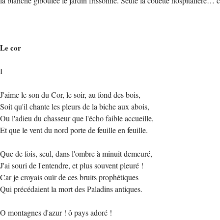
la blanche giboulée le jardin frissonne. Seule la couette hospitalière… c'
Le cor
I
J'aime le son du Cor, le soir, au fond des bois,
Soit qu'il chante les pleurs de la biche aux abois,
Ou l'adieu du chasseur que l'écho faible accueille,
Et que le vent du nord porte de feuille en feuille.
Que de fois, seul, dans l'ombre à minuit demeuré,
J'ai souri de l'entendre, et plus souvent pleuré !
Car je croyais ouïr de ces bruits prophétiques
Qui précédaient la mort des Paladins antiques.
O montagnes d'azur ! ô pays adoré !