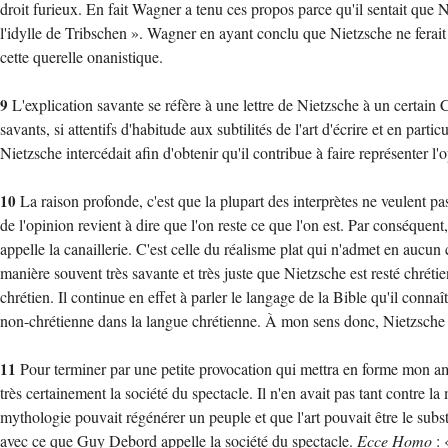
droit furieux. En fait Wagner a tenu ces propos parce qu'il sentait que Nie
l'idylle de Tribschen ». Wagner en ayant conclu que Nietzsche ne ferait 
cette querelle onanistique.
9
L'explication savante se réfère à une lettre de Nietzsche à un certain
savants, si attentifs d'habitude aux subtilités de l'art d'écrire et en part
Nietzsche intercédait afin d'obtenir qu'il contribue à faire représenter 
10
La raison profonde, c'est que la plupart des interprètes ne veulent 
de l'opinion revient à dire que l'on reste ce que l'on est. Par conséquent,
appelle la canaillerie. C'est celle du réalisme plat qui n'admet en aucun
manière souvent très savante et très juste que Nietzsche est resté chréti
chrétien. Il continue en effet à parler le langage de la Bible qu'il conn
non-chrétienne dans la langue chrétienne. À mon sens donc, Nietzsche 
11
Pour terminer par une petite provocation qui mettra en forme mon ami 
très certainement la société du spectacle. Il n'en avait pas tant contre 
mythologie pouvait régénérer un peuple et que l'art pouvait être le substit
avec ce que Guy Debord appelle la société du spectacle.
Ecce Homo
: 