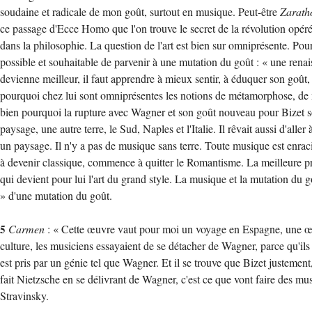
soudaine et radicale de mon goût, surtout en musique. Peut-être
Zarath
ce passage d'Ecce Homo que l'on trouve le secret de la révolution opérée 
dans la philosophie. La question de l'art est bien sur omniprésente. Pourt
possible et souhaitable de parvenir à une mutation du goût : « une renaissa
devienne meilleur, il faut apprendre à mieux sentir, à éduquer son goût, 
pourquoi chez lui sont omniprésentes les notions de métamorphose, de m
bien pourquoi la rupture avec Wagner et son goût nouveau pour Bizet son
paysage, une autre terre, le Sud, Naples et l'Italie. Il rêvait aussi d'all
un paysage. Il n'y a pas de musique sans terre. Toute musique est enra
à devenir classique, commence à quitter le Romantisme. La meilleure preu
qui devient pour lui l'art du grand style. La musique et la mutation du
» d'une mutation du goût.
5
Carmen
: « Cette œuvre vaut pour moi un voyage en Espagne, une œuv
culture, les musiciens essayaient de se détacher de Wagner, parce qu'ils
est pris par un génie tel que Wagner. Et il se trouve que Bizet justemen
fait Nietzsche en se délivrant de Wagner, c'est ce que vont faire des mus
Stravinsky.