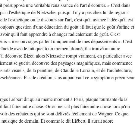
u'il présuppose une véritable renaissance de l'art d'écouter. » C'est dans
pas d'esthétique de Nietzsche, puisqu'il n'y a pas chez lui de régions
'esthétique ou le discours sur l'art, c'est qu'il avance l'idée qu'il est
toujours question d'une éducation du goût : il faut que le goût s'affine et
savoir qu'il faut apprendre à changer radicalement de goût. C'est
illeurs « mes ouvrages parlent uniquement de mes dépassements ». C'est
ïncide avec le fait que, à un moment donné, il a trouvé un autre
squ'il découvre Bizet, alors Nietzsche rompt vraiment, en particulier avec
 seulement se guérit, découvre des paysages magnifiques, mais commence
rts visuels, de la peinture, de Claude le Lorrain, et de l'architecture,
nietzschéennes. Pas de création sans auparavant ce « symptôme précurseur
rges Liébert dit qu'au même moment à Paris, plaque tournante de la
faut faire autre chose. Or on ne sait plus faire autre chose lorsqu'on
savoir des créateurs qui se sont délivrés réellement de Wagner. Ce que
 la musique de demain. Et comme le dit Liébert, il aurait adoré