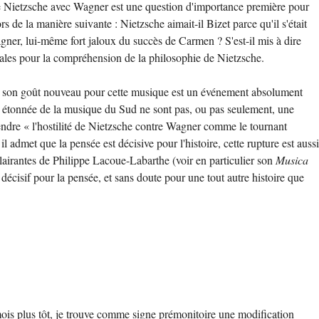
 de Nietzsche avec Wagner est une question d'importance première pour
 de la manière suivante : Nietzsche aimait-il Bizet parce qu'il s'était
gner, lui-même fort jaloux du succès de Carmen ? S'est-il mis à dire
tales pour la compréhension de la philosophie de Nietzsche.
que son goût nouveau pour cette musique est un événement absolument
rte étonnée de la musique du Sud ne sont pas, ou pas seulement, une
endre « l'hostilité de Nietzsche contre Wagner comme le tournant
dmet que la pensée est décisive pour l'histoire, cette rupture est aussi
éclairantes de Philippe Lacoue-Labarthe (voir en particulier son
Musica
 décisif pour la pensée, et sans doute pour une tout autre histoire que
s mois plus tôt, je trouve comme signe prémonitoire une modification