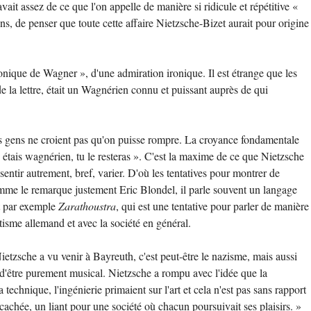
avait assez de ce que l'on appelle de manière si ridicule et répétitive «
ns, de penser que toute cette affaire Nietzsche-Bizet aurait pour origine
onique de Wagner », d'une admiration ironique. Il est étrange que les
e de la lettre, était un Wagnérien connu et puissant auprès de qui
des gens ne croient pas qu'on puisse rompre. La croyance fondamentale
 tu étais wagnérien, tu le resteras ». C'est la maxime de ce que Nietzsche
entir autrement, bref, varier. D'où les tentatives pour montrer de
 comme le remarque justement Eric Blondel, il parle souvent un langage
nt par exemple
Zarathoustra
, qui est une tentative pour parler de manière
sme allemand et avec la société en général.
etzsche a vu venir à Bayreuth, c'est peut-être le nazisme, mais aussi
in d'être purement musical. Nietzsche a rompu avec l'idée que la
 technique, l'ingénierie primaient sur l'art et cela n'est pas sans rapport
achée, un liant pour une société où chacun poursuivait ses plaisirs. »