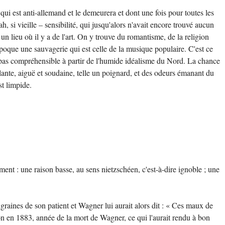
 qui est anti-allemand et le demeurera et dont une fois pour toutes les
, si vieille – sensibilité, qui jusqu'alors n'avait encore trouvé aucun
n lieu où il y a de l'art. On y trouve du romantisme, de la religion
'époque une sauvagerie qui est celle de la musique populaire. C'est ce
te pas compréhensible à partir de l'humide idéalisme du Nord. La chance
elante, aiguë et soudaine, telle un poignard, et des odeurs émanant du
st limpide.
ent : une raison basse, au sens nietzschéen, c'est-à-dire ignoble ; une
aines de son patient et Wagner lui aurait alors dit : « Ces maux de
ion en 1883, année de la mort de Wagner, ce qui l'aurait rendu à bon