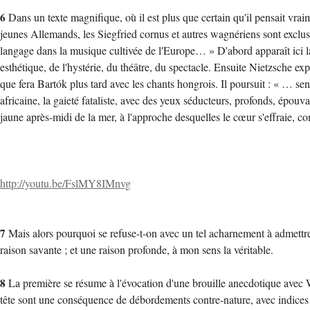
6
Dans un texte magnifique, où il est plus que certain qu'il pensait vraim
jeunes Allemands, les Siegfried cornus et autres wagnériens sont exclus : 
langage dans la musique cultivée de l'Europe… » D'abord apparaît ici la 
esthétique, de l'hystérie, du théâtre, du spectacle. Ensuite Nietzsche e
que fera Bartók plus tard avec les chants hongrois. Il poursuit : « … se
africaine, la gaieté fataliste, avec des yeux séducteurs, profonds, épouv
jaune après-midi de la mer, à l'approche desquelles le cœur s'effraie, co
http://youtu.be/FslMY8IMnvg
7
Mais alors pourquoi se refuse-t-on avec un tel acharnement à admettre q
raison savante ; et une raison profonde, à mon sens la véritable.
8
La première se résume à l'évocation d'une brouille anecdotique avec W
tête sont une conséquence de débordements contre-nature, avec indices q