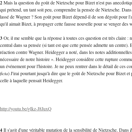
2
Mais la question du goût de Nietzsche pour Bizet n'est pas anecdotiqu
qui prétend, un tant soit peu, comprendre la pensée de Nietzsche. Dans la
lassé de Wagner ? Son goût pour Bizet dépend-il de son dégoût pour l'au
qu'il aimait Bizet, à propager cette fausse nouvelle pour se venger de
3
Or, il me semble que la réponse à toutes ces question est très claire
central dans sa pensée (si tant est que cette pensée admette un centre).
réaction contre Wagner. Heidegger a noté, dans les notes additionnelles
nécessaire de notre histoire ». Heidegger considère cette rupture comme
un événement pour l'histoire. Je ne peux rentrer dans le détail de ces c
ficta
) J'irai pourtant jusqu'à dire que le goût de Nietzsche pour Bizet et
celle à laquelle pensait Heidegger.
http://youtu.be/gIkz-J8JuxQ
4
Il s'agit d'une véritable mutation de la sensibilité de Nietzsche. Dans