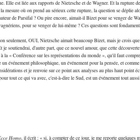
e. Elle est liée aux rapports de Nietzsche et de Wagner. Et la rupture
 mesure où on prend au sérieux cette rupture, la question se déplie alors
teur de Parsifal ? Ou pire encore, aimait-il Bizet pour se venger de Wa
s wagnériens, pour se venger de lui-même ? Ces questions sont fondamen
 : non seulement, OUI, Nietzsche aimait beaucoup Bizet, mais je crois 
 Et je soutiendrai, d'autre part, que ce nouvel amour, que cette découve
 à la « Conférence sur les représentations du monde », qu'il faut compr
 un événement philosophique, un événement pour la pensée, et comme il a
onsidérations et je renvoie sur ce point aux analyses au plus haut point 
 pour tout ce qui va avec, c'est-à-dire le Sud, est un événement tout aussi
Ecce Homo
, il écrit : « si, à compter de ce jour, je me reporte quelque