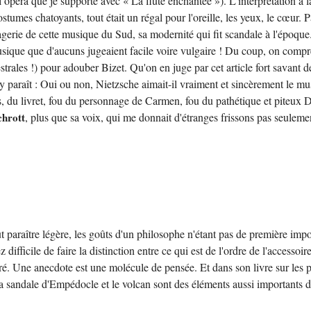
 opéra que je supporte avec « La flûte enchantée »). L'interprétation à 
ostumes chatoyants, tout était un régal pour l'oreille, les yeux, le cœur. P
agerie de cette musique du Sud, sa modernité qui fit scandale à l'époque
musique que d'aucuns jugeaient facile voire vulgaire ! Du coup, on com
rales !) pour adouber Bizet. Qu'on en juge par cet article fort savant 
 y paraît : Oui ou non, Nietzsche aimait-il vraiment et sincèrement le mu
 du livret, fou du personnage de Carmen, fou du pathétique et piteux Don 
chrott
, plus que sa voix, qui me donnait d'étranges frissons pas 
légère, les goûts d'un philosophe n'étant pas de première importance
 difficile de faire la distinction entre ce qui est de l'ordre de l'accesso
éré. Une anecdote est une molécule de pensée. Et dans son livre sur les 
la sandale d'Empédocle et le volcan sont des éléments aussi importants 