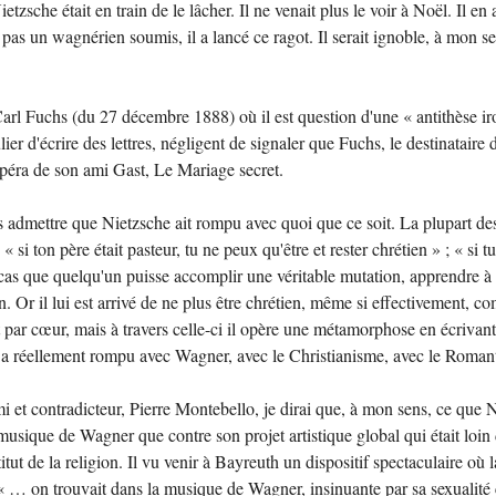
tzsche était en train de le lâcher. Il ne venait plus le voir à Noël. Il en 
pas un wagnérien soumis, il a lancé ce ragot. Il serait ignoble, à mon se
 Carl Fuchs (du 27 décembre 1888) où il est question d'une « antithèse ir
iculier d'écrire des lettres, négligent de signaler que Fuchs, le destinatair
l'opéra de son ami Gast, Le Mariage secret.
pas admettre que Nietzsche ait rompu avec quoi que ce soit. La plupart 
 « si ton père était pasteur, tu ne peux qu'être et rester chrétien » ; « si
 cas que quelqu'un puisse accomplir une véritable mutation, apprendre à s
en. Or il lui est arrivé de ne plus être chrétien, même si effectivement,
aît par cœur, mais à travers celle-ci il opère une métamorphose en écriva
a réellement rompu avec Wagner, avec le Christianisme, avec le Romanti
et contradicteur, Pierre Montebello, je dirai que, à mon sens, ce que Ni
la musique de Wagner que contre son projet artistique global qui était lo
ut de la religion. Il vu venir à Bayreuth un dispositif spectaculaire où la
« … on trouvait dans la musique de Wagner, insinuante par sa sexualité c