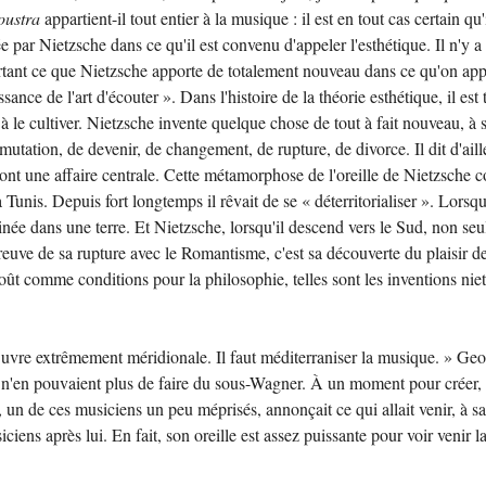
oustra
appartient-il tout entier à la musique : il est en tout cas certain q
par Nietzsche dans ce qu'il est convenu d'appeler l'esthétique. Il n'y a 
ant ce que Nietzsche apporte de totalement nouveau dans ce qu'on appelle l
nce de l'art d'écouter ». Dans l'histoire de la théorie esthétique, il est 
à le cultiver. Nietzsche invente quelque chose de tout à fait nouveau, à 
utation, de devenir, de changement, de rupture, de divorce. Il dit d'a
t une affaire centrale. Cette métamorphose de l'oreille de Nietzsche co
er à Tunis. Depuis fort longtemps il rêvait de se « déterritorialiser ». Lor
cinée dans une terre. Et Nietzsche, lorsqu'il descend vers le Sud, non
ve de sa rupture avec le Romantisme, c'est sa découverte du plaisir des a
 goût comme conditions pour la philosophie, telles sont les inventions 
re extrêmement méridionale. Il faut méditerraniser la musique. » Geo
 n'en pouvaient plus de faire du sous-Wagner. À un moment pour créer, il 
t, un de ces musiciens un peu méprisés, annonçait ce qui allait venir, à 
iciens après lui. En fait, son oreille est assez puissante pour voir venir