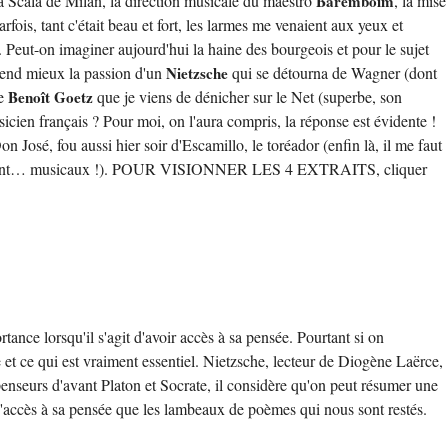
la Scala de Milan, la direction musicale du maestro
Baremboïm
, la mise
arfois, tant c'était beau et fort, les larmes me venaient aux yeux et
. Peut-on imaginer aujourd'hui la haine des bourgeois et pour le sujet
prend mieux la passion d'un
Nietzsche
qui se détourna de Wagner (dont
de
Benoît Goetz
que je viens de dénicher sur le Net (superbe, son
sicien français ? Pour moi, on l'aura compris, la réponse est évidente !
José, fou aussi hier soir d'Escamillo, le toréador (enfin là, il me faut
seulement… musicaux !). POUR VISIONNER LES 4 EXTRAITS, cliquer
 lorsqu'il s'agit d'avoir accès à sa pensée. Pourtant si on
ire et ce qui est vraiment essentiel. Nietzsche, lecteur de Diogène Laërce,
penseurs d'avant Platon et Socrate, il considère qu'on peut résumer une
d'accès à sa pensée que les lambeaux de poèmes qui nous sont restés.