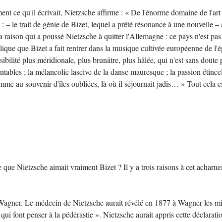
ent ce qu'il écrivait, Nietzsche affirme : « De l'énorme domaine de l'art
– le trait de génie de Bizet, lequel a prêté résonance à une nouvelle – ah
raison qui a poussé Nietzsche à quitter l'Allemagne : ce pays n'est pas u
xplique que Bizet a fait rentrer dans la musique cultivée européenne de l
nsibilité plus méridionale, plus brunâtre, plus hâlée, qui n'est sans dou
antables ; la mélancolie lascive de la danse mauresque ; la passion étinc
mme au souvenir d'îles oubliées, là où il séjournait jadis… » Tout cela e
ue Nietzsche aimait vraiment Bizet ? Il y a trois raisons à cet acharnem
agner. Le médecin de Nietzsche aurait révélé en 1877 à Wagner les migr
ui font penser à la pédérastie ». Nietzsche aurait appris cette déclarat