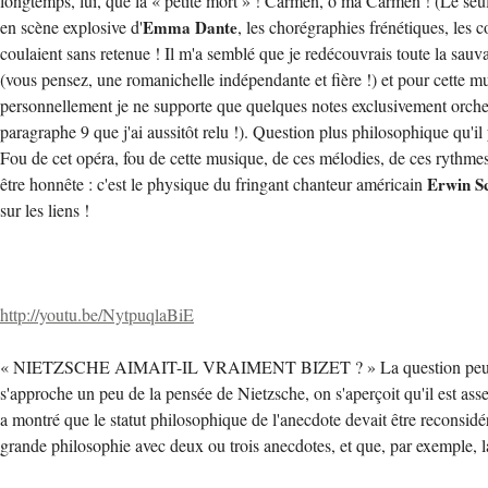
longtemps, lui, que la « petite mort » ! Carmen, ô ma Carmen ! (Le seul
en scène explosive d'
Emma Dante
, les chorégraphies frénétiques, les c
coulaient sans retenue ! Il m'a semblé que je redécouvrais toute la sauv
(vous pensez, une romanichelle indépendante et fière !) et pour cette 
personnellement je ne supporte que quelques notes exclusivement orchest
paragraphe 9 que j'ai aussitôt relu !). Question plus philosophique qu'il
Fou de cet opéra, fou de cette musique, de ces mélodies, de ces rythmes,
être honnête : c'est le physique du fringant chanteur américain
Erwin S
sur les liens !
http://youtu.be/NytpuqlaBiE
« NIETZSCHE AIMAIT-IL VRAIMENT BIZET ? » La question peut paraître 
s'approche un peu de la pensée de Nietzsche, on s'aperçoit qu'il est assez
a montré que le statut philosophique de l'anecdote devait être reconsid
grande philosophie avec deux ou trois anecdotes, et que, par exemple, 