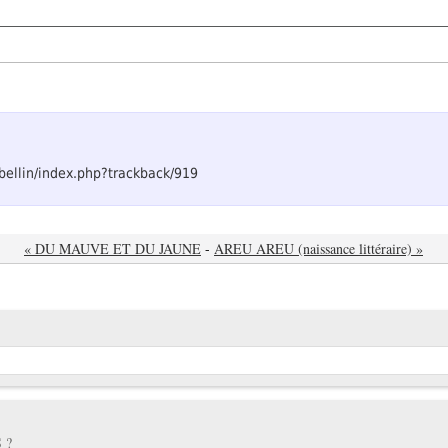
el-bellin/index.php?trackback/919
« DU MAUVE ET DU JAUNE
-
AREU AREU (naissance littéraire) »
 ?