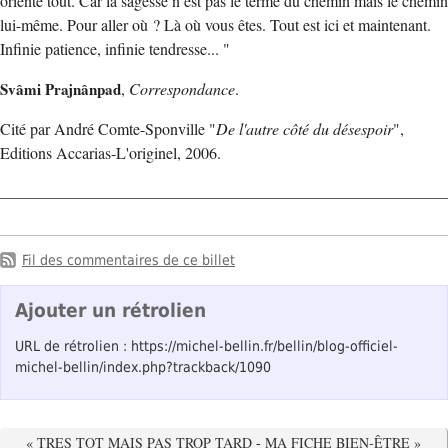
oriente tout. Car la sagesse n’est pas le terme du chemin mais le chemin
lui-même. Pour aller où ? Là où vous êtes. Tout est ici et maintenant.
Infinie patience, infinie tendresse... "
Svâmi Prajnânpad
,
Correspondance
.
Cité par André Comte-Sponville "
De l'autre côté du désespoir
",
Editions Accarias-L'originel, 2006.
Fil des commentaires de ce billet
Ajouter un rétrolien
URL de rétrolien : https://michel-bellin.fr/bellin/blog-officiel-
michel-bellin/index.php?trackback/1090
« TRES TOT MAIS PAS TROP TARD
-
MA FICHE BIEN-ÊTRE »