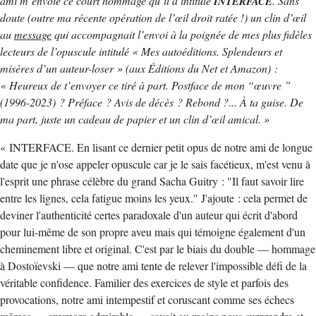
ami m’envoie ce court hommage qu’il a intitulé
. Sans
INTERFACE
doute (outre ma récente opération de l’œil droit ratée !) un clin d’œil
au
message
qui accompagnait l’envoi à la poignée de mes plus fidèles
lecteurs de l’opuscule intitulé « Mes autoéditions. Splendeurs et
misères d’un auteur-loser » (aux Éditions du Net et Amazon) :
« Heureux de t’envoyer ce tiré à part. Postface de mon “œuvre ”
(1996-2023) ? Préface ? Avis de décès ? Rebond ?... À ta guise. De
ma part, juste un cadeau de papier et un clin d’œil amical. »
« INTERFACE. En lisant ce dernier petit opus de notre ami de longue
date que je n'ose appeler opuscule car je le sais facétieux, m'est venu à
l'esprit une phrase célèbre du grand Sacha Guitry : "Il faut savoir lire
entre les lignes, cela fatigue moins les yeux." J'ajoute : cela permet de
deviner l'authenticité certes paradoxale d'un auteur qui écrit d'abord
pour lui-même de son propre aveu mais qui témoigne également d'un
cheminement libre et original. C'est par le biais du double — hommage
à Dostoïevski — que notre ami tente de relever l'impossible défi de la
véritable confidence. Familier des exercices de style et parfois des
provocations, notre ami intempestif et coruscant comme ses échecs