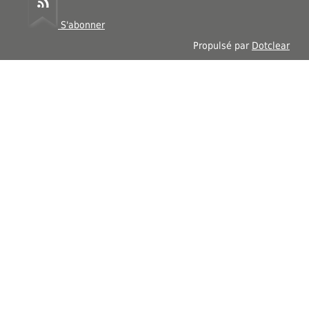
S'abonner
Propulsé par
Dotclear