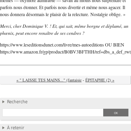
mêmes — oxymore admirable — savait au moins nous surprendre et
parfois nous étonner. Et parfois nous divertir et même nous agacer. Il
nous donnera désormais le plaisir de la relecture. Nostalgie oblige. »
Merci, cher Dominique V. ! Et, qui sait, même borgne et déplumé, un
phœnix, peut encore renaître de ses cendres ?
https://www.leseditionsdunet.com/livre/mes-autoeditions OU BIEN
https://www.amazon.fr/gp/product/B0BV3BFTHH/ref=dbs_a_def_rwt
« " LAISSE TES MAINS..." (fantaisie
-
ÉPITAPHE (2) »
Recherche
À retenir